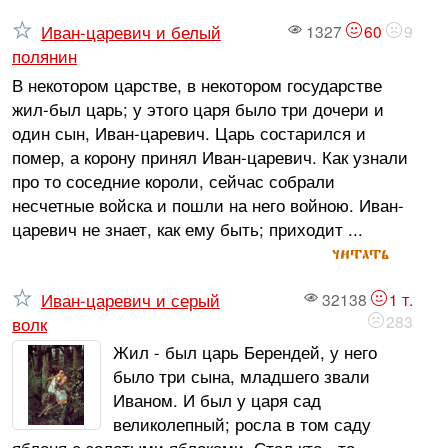
Иван-царевич и белый
1327
60
9
полянин
В некотором царстве, в некотором государстве
жил-был царь; у этого царя было три дочери и
один сын, Иван-царевич. Царь состарился и
помер, а корону принял Иван-царевич. Как узнали
про то соседние короли, сейчас собрали
несчетные войска и пошли на него войною. Иван-
царевич не знает, как ему быть; приходит ...
читать
Иван-царевич и серый
32138
1 т.
283
волк
Жил - был царь Берендей, у него
было три сына, младшего звали
Иваном. И был у царя сад
великолепный; росла в том саду