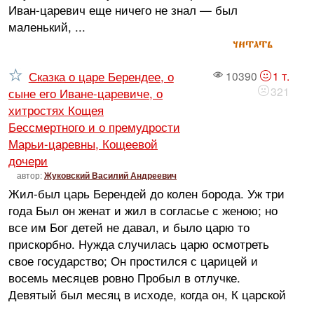
Иван-царевич еще ничего не знал — был
маленький, ...
читать
Сказка о царе Берендее, о
10390
1 т.
321
сыне его Иване-царевиче, о
хитростях Кощея
Бессмертного и о премудрости
Марьи-царевны, Кощеевой
дочери
автор:
Жуковский Василий Андреевич
Жил-был царь Берендей до колен борода. Уж три
года Был он женат и жил в согласье с женою; но
все им Бог детей не давал, и было царю то
прискорбно. Нужда случилась царю осмотреть
свое государство; Он простился с царицей и
восемь месяцев ровно Пробыл в отлучке.
Девятый был месяц в исходе, когда он, К царской
...