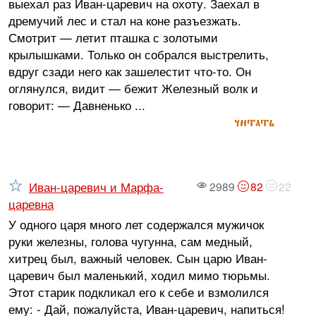
выехал раз Иван-царевич на охоту. Заехал в
дремучий лес и стал на коне разъезжать.
Смотрит — летит пташка с золотыми
крылышками. Только он собрался выстрелить,
вдруг сзади него как зашелестит что-то. Он
оглянулся, видит — бежит Железный волк и
говорит: — Давненько ...
читать
Иван-царевич и Марфа-
2989
82
22
царевна
У одного царя много лет содержался мужичок
руки железны, голова чугунна, сам медный,
хитрец был, важный человек. Сын царю Иван-
царевич был маленький, ходил мимо тюрьмы.
Этот старик подкликал его к себе и взмолился
ему: - Дай, пожалуйста, Иван-царевич, напиться!