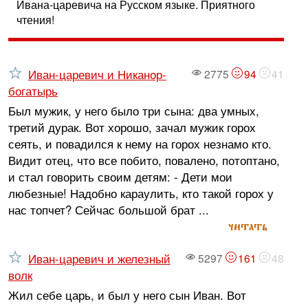
Ивана-царевича на Русском языке. Приятного
чтения!
Иван-царевич и Никанор-
2775
94
41
богатырь
Был мужик, у него было три сына: два умных,
третий дурак. Вот хорошо, зачал мужик горох
сеять, и повадился к нему на горох незнамо кто.
Видит отец, что все побито, повалено, потоптано,
и стал говорить своим детям: - Дети мои
любезные! Надобно караулить, кто такой горох у
нас топчет? Сейчас большой брат ...
читать
Иван-царевич и железный
5297
161
48
волк
Жил себе царь, и был у него сын Иван. Вот