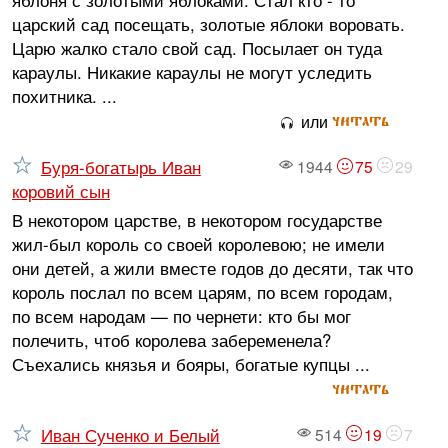
яблоня с золотыми яблоками. Стал кто - то
царский сад посещать, золотые яблоки воровать.
Царю жалко стало свой сад. Посылает он туда
караулы. Никакие караулы не могут уследить
похитника. ...
читать
или
Буря-богатырь Иван
1944
75
29
коровий сын
В некотором царстве, в некотором государстве
жил-был король со своей королевою; не имели
они детей, а жили вместе годов до десяти, так что
король послал по всем царям, по всем городам,
по всем народам — по чернети: кто бы мог
полечить, чтоб королева забеременела?
Съехались князья и бояры, богатые купцы ...
читать
Иван Сученко и Белый
514
19
7