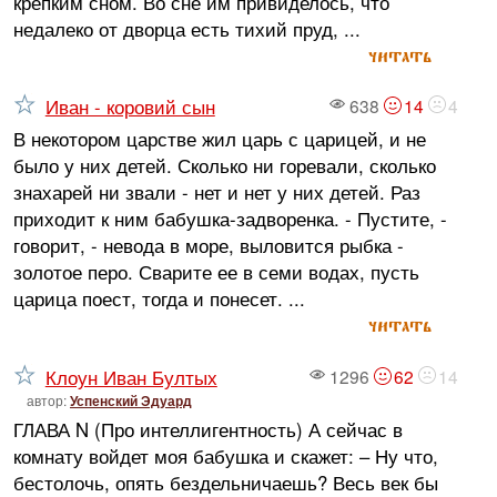
крепким сном. Во сне им привиделось, что
недалеко от дворца есть тихий пруд, ...
читать
Иван - коровий сын
638
14
4
В некотором царстве жил царь с царицей, и не
было у них детей. Сколько ни горевали, сколько
знахарей ни звали - нет и нет у них детей. Раз
приходит к ним бабушка-задворенка. - Пустите, -
говорит, - невода в море, выловится рыбка -
золотое перо. Сварите ее в семи водах, пусть
царица поест, тогда и понесет. ...
читать
Клоун Иван Бултых
1296
62
14
автор:
Успенский Эдуард
ГЛАВА N (Про интеллигентность) А сейчас в
комнату войдет моя бабушка и скажет: – Ну что,
бестолочь, опять бездельничаешь? Весь век бы