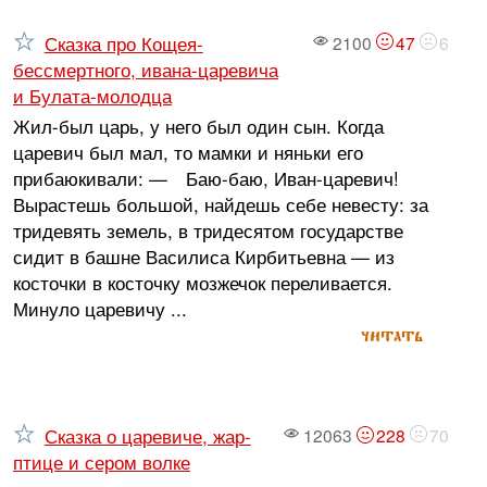
Сказка про Кощея-
2100
47
6
бессмертного, ивана-царевича
и Булата-молодца
Жил-был царь, у него был один сын. Когда
царевич был мал, то мамки и няньки его
прибаюкивали: — Баю-баю, Иван-царевич!
Вырастешь большой, найдешь себе невесту: за
тридевять земель, в тридесятом государстве
сидит в башне Василиса Кирбитьевна — из
косточки в косточку мозжечок переливается.
Минуло царевичу ...
читать
Сказка о царевиче, жар-
12063
228
70
птице и сером волке