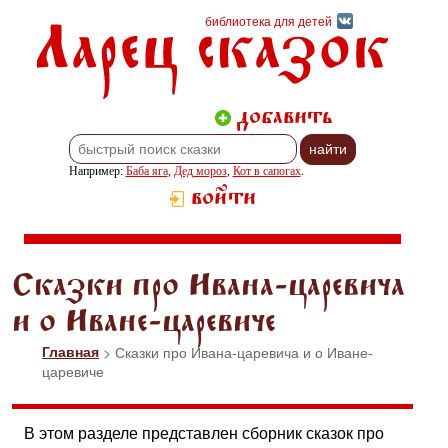
Ларец сказок
библиотека для детей
добавить
Например:
Баба яга
,
Дед мороз
,
Кот в сапогах
.
войти
Сказки про Ивана-царевича
и о Иване-царевиче
Главная
> Сказки про Ивана-царевича и о Иване-
царевиче
В этом разделе представлен сборник сказок про