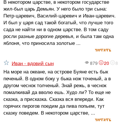
В некотором царстве, в некотором государстве
жил-был царь Демьян. У него было три сына:
Петр-царевич, Василий-царевич и Иван-царевич.
И был у царя сад такой богатый, что лучше того
сада не найти ни в одном царстве. В том саду
росли разные дорогие деревья, и была там одна
яблоня, что приносила золотые ...
читать
Иван - вдовий сын
879
20
8
На море на океане, на острове Буяне есть бык
печеный. В одном боку у быка нож точеный, а в
другом чеснок толченый. Знай режь, в чеснок
помалкивай да вволю ешь. Худо ли? То еще не
сказка, а присказка. Сказка вся впереди. Как
горячих пирогов поедим да пива попьем, тут
сказку поведем. В некотором царстве, ...
читать