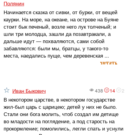
Полянин
Начинается сказка от сивки, от бурки, от вещей
каурки. На море, на океане, на острове на Буяне
стоит бык печеный, возле него лук толченый; и
шли три молодца, зашли да позавтракали, а
дальше идут — похваляются, сами собой
забавляются: были мы, братцы, у такого-то
места, наедались пуще, чем деревенская ...
читать
Иван Быкович
438
14
2
В некотором царстве, в некотором государстве
жил-был царь с царицею; детей у них не было.
Стали они бога молить, чтоб создал им детище
во младости на поглядение, а под старость на
прокормление; помолились, легли спать и уснули