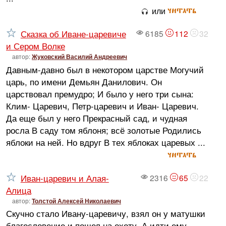
читать
или
Сказка об Иване-царевиче
6185
112
32
и Сером Волке
автор:
Жуковский Василий Андреевич
Давным-давно был в некотором царстве Могучий
царь, по имени Демьян Данилович. Он
царствовал премудро; И было у него три сына:
Клим- Царевич, Петр-царевич и Иван- Царевич.
Да еще был у него Прекрасный сад, и чудная
росла В саду том яблоня; всё золотые Родились
яблоки на ней. Но вдруг В тех яблоках царевых ...
читать
Иван-царевич и Алая-
2316
65
22
Алица
автор:
Толстой Алексей Николаевич
Скучно стало Ивану-царевичу, взял он у матушки
благословение и пошел на охоту. А идти ему