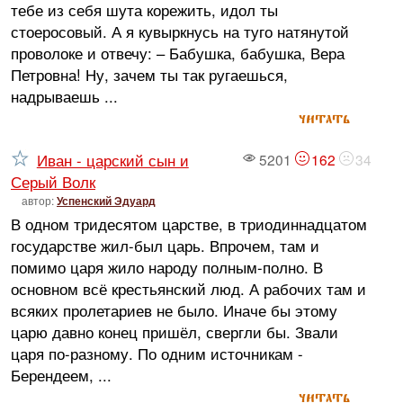
тебе из себя шута корежить, идол ты
стоеросовый. А я кувыркнусь на туго натянутой
проволоке и отвечу: – Бабушка, бабушка, Вера
Петровна! Ну, зачем ты так ругаешься,
надрываешь ...
читать
Иван - царский сын и
5201
162
34
Серый Волк
автор:
Успенский Эдуард
В одном тридесятом царстве, в триодиннадцатом
государстве жил-был царь. Впрочем, там и
помимо царя жило народу полным-полно. В
основном всё крестьянский люд. А рабочих там и
всяких пролетариев не было. Иначе бы этому
царю давно конец пришёл, свергли бы. Звали
царя по-разному. По одним источникам -
Берендеем, ...
читать