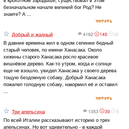
в крохотном зародыше, существовал в этом
безначальном начале великий бог Род? Не
знаете? А ...
читать
Добрый и жадный
4182
145
26
В давние времена жил в одном селении бедный
старый человек, по имени Ханасака. Около
хижины старого Ханасака росло красивое
вишнёвое дерево. Как-то утром, когда и солнце
еще не взошло, увидел Ханасака у своего дерева
тощую бездомную собаку. Добрый Ханасака
пожалел голодную собаку, накормил её и оставил
...
читать
Три апельсина
1353
30
9
По всей Италии рассказывают историю о трех
апельсинах. Но вот удивительно - в каждой