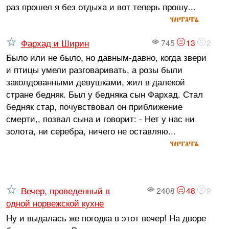
раз прошел я без отдыха и вот теперь прошу...
читать
Фархад и Ширин
745
13
2
Было или не было, но давным-давно, когда звери
и птицы умели разговаривать, а розы были
заколдованными девушками, жил в далекой
стране бедняк. Был у бедняка сын Фархад. Стал
бедняк стар, почувствовал он приближение
смерти,, позвал сына и говорит: - Нет у нас ни
золота, ни серебра, ничего не оставляю...
читать
Вечер, проведeнный в
2408
48
9
одной норвежской кухне
Ну и выдалась же погодка в этот вечер! На дворе