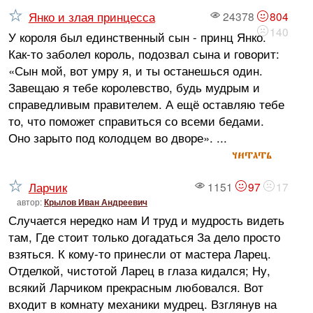
Янко и злая принцесса
24378
804
140
У короля был единственный сын - принц Янко.
Как-то заболел король, подозвал сына и говорит:
«Сын мой, вот умру я, и ты останешься один.
Завещаю я тебе королевство, будь мудрым и
справедливым правителем. А ещё оставляю тебе
то, что поможет справиться со всеми бедами.
Оно зарыто под колодцем во дворе». ...
читать
Ларчик
1151
97
17
автор:
Крылов Иван Андреевич
Случается нередко нам И труд и мудрость видеть
там, Где стоит только догадаться За дело просто
взяться. К кому-то принесли от мастера Ларец.
Отделкой, чистотой Ларец в глаза кидался; Ну,
всякий Ларчиком прекрасным любовался. Вот
входит в комнату механики мудрец. Взглянув на