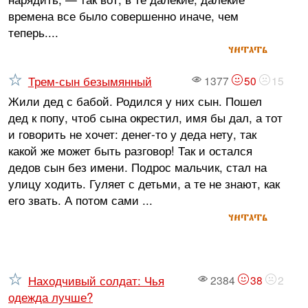
времена все было совершенно иначе, чем
теперь....
читать
Трем-сын безымянный
1377
50
15
Жили дед с бабой. Родился у них сын. Пошел
дед к попу, чтоб сына окрестил, имя бы дал, а тот
и говорить не хочет: денег-то у деда нету, так
какой же может быть разговор! Так и остался
дедов сын без имени. Подрос мальчик, стал на
улицу ходить. Гуляет с детьми, а те не знают, как
его звать. А потом сами ...
читать
Находчивый солдат: Чья
2384
38
2
одежда лучше?