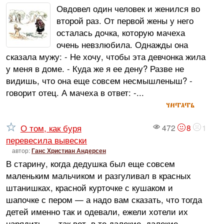
Овдовел один человек и женился во
второй раз. От первой жены у него
осталась дочка, которую мачеха
очень невзлюбила. Однажды она
сказала мужу: - Не хочу, чтобы эта девчонка жила
у меня в доме. - Куда же я ее дену? Разве не
видишь, что она еще совсем несмышленыш? -
говорит отец. А мачеха в ответ: -...
читать
О том, как буря
472
8
1
перевесила вывески
автор:
Ганс Христиан Андерсен
В старину, когда дедушка был еще совсем
маленьким мальчиком и разгуливал в красных
штанишках, красной курточке с кушаком и
шапочке с пером — а надо вам сказать, что тогда
детей именно так и одевали, ежели хотели их
нарядить, — так вот, в те далекие, далекие