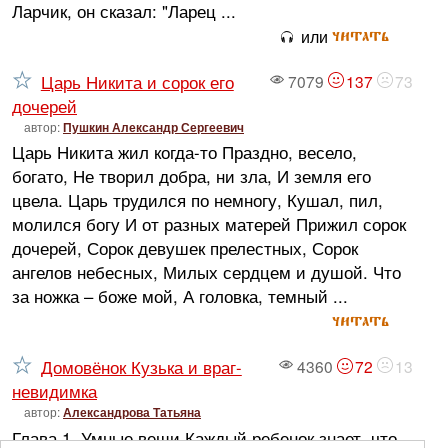
Ларчик, он сказал: "Ларец ...
читать
или
Царь Никита и сорок его
7079
137
73
дочерей
автор:
Пушкин Александр Сергеевич
Царь Никита жил когда-то Праздно, весело,
богато, Не творил добра, ни зла, И земля его
цвела. Царь трудился по немногу, Кушал, пил,
молился богу И от разных матерей Прижил сорок
дочерей, Сорок девушек прелестных, Сорок
ангелов небесных, Милых сердцем и душой. Что
за ножка – боже мой, А головка, темный ...
читать
Домовёнок Кузька и враг-
4360
72
13
невидимка
автор:
Александрова Татьяна
Глава 1. Умные вещи Каждый ребенок знает, что