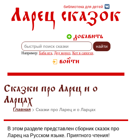
Ларец сказок
библиотека для детей
добавить
Например:
Баба яга
,
Дед мороз
,
Кот в сапогах
.
войти
Сказки про Ларец и о
Ларцах
Главная
> Сказки про Ларец и о Ларцах
В этом разделе представлен сборник сказок про
Ларец на Русском языке. Приятного чтения!