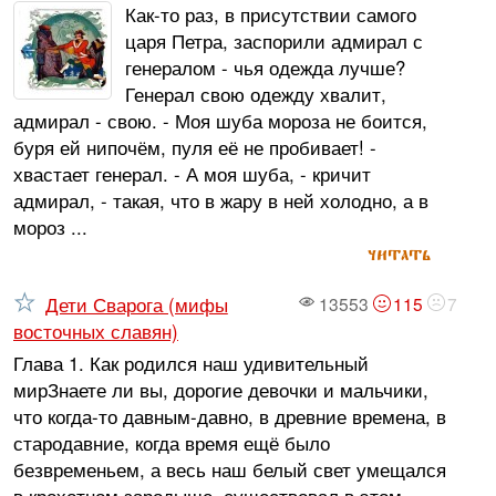
Как-то раз, в присутствии самого
царя Петра, заспорили адмирал с
генералом - чья одежда лучше?
Генерал свою одежду хвалит,
адмирал - свою. - Моя шуба мороза не боится,
буря ей нипочём, пуля её не пробивает! -
хвастает генерал. - А моя шуба, - кричит
адмирал, - такая, что в жару в ней холодно, а в
мороз ...
читать
Дети Сварога (мифы
13553
115
7
восточных славян)
Глава 1. Как родился наш удивительный
мирЗнаете ли вы, дорогие девочки и мальчики,
что когда-то давным-давно, в древние времена, в
стародавние, когда время ещё было
безвременьем, а весь наш белый свет умещался