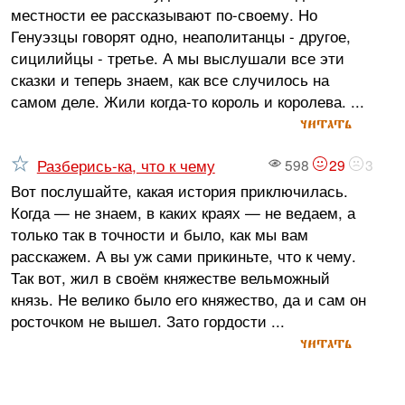
местности ее рассказывают по-своему. Но
Генуэзцы говорят одно, неаполитанцы - другое,
сицилийцы - третье. А мы выслушали все эти
сказки и теперь знаем, как все случилось на
самом деле. Жили когда-то король и королева. ...
читать
Разберись-ка, что к чему
598
29
3
Вот послушайте, какая история приключилась.
Когда — не знаем, в каких краях — не ведаем, а
только так в точности и было, как мы вам
расскажем. А вы уж сами прикиньте, что к чему.
Так вот, жил в своём княжестве вельможный
князь. Не велико было его княжество, да и сам он
росточком не вышел. Зато гордости ...
читать