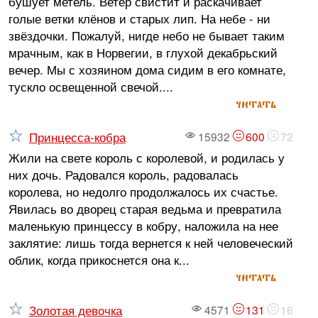
бушует метель. Ветер свистит и раскачивает
голые ветки клёнов и старых лип. На небе - ни
звёздочки. Пожалуй, нигде небо не бывает таким
мрачным, как в Норвегии, в глухой декабрьский
вечер. Мы с хозяином дома сидим в его комнате,
тускло освещенной свечой....
читать
Принцесса-кобра
15932
600
72
Жили на свете король с королевой, и родилась у
них дочь. Радовался король, радовалась
королева, но недолго продолжалось их счастье.
Явилась во дворец старая ведьма и превратила
маленькую принцессу в кобру, наложила на нее
заклятие: лишь тогда вернется к ней человеческий
облик, когда прикоснется она к...
читать
Золотая девочка
4571
131
16