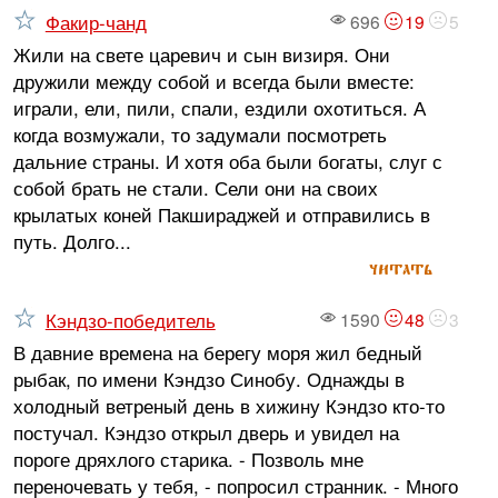
Факир-чанд
696
19
5
Жили на свете царевич и сын визиря. Они
дружили между собой и всегда были вместе:
играли, ели, пили, спали, ездили охотиться. А
когда возмужали, то задумали посмотреть
дальние страны. И хотя оба были богаты, слуг с
собой брать не стали. Сели они на своих
крылатых коней Пакшираджей и отправились в
путь. Долго...
читать
Кэндзо-победитель
1590
48
3
В давние времена на берегу моря жил бедный
рыбак, по имени Кэндзо Синобу. Однажды в
холодный ветреный день в хижину Кэндзо кто-то
постучал. Кэндзо открыл дверь и увидел на
пороге дряхлого старика. - Позволь мне
переночевать у тебя, - попросил странник. - Много