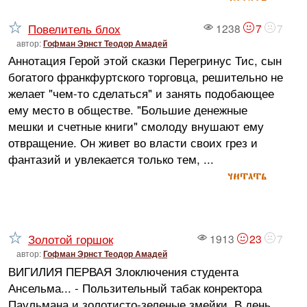
Повелитель блох
1238
7
7
автор:
Гофман Эрнст Теодор Амадей
Аннотация Герой этой сказки Перегринус Тис, сын
богатого франкфуртского торговца, решительно не
желает "чем-то сделаться" и занять подобающее
ему место в обществе. "Большие денежные
мешки и счетные книги" смолоду внушают ему
отвращение. Он живет во власти своих грез и
фантазий и увлекается только тем, ...
читать
Золотой горшок
1913
23
7
автор:
Гофман Эрнст Теодор Амадей
ВИГИЛИЯ ПЕРВАЯ Злоключения студента
Ансельма... - Пользительный табак конректора
Паульмана и золотисто-зеленые змейки. В день