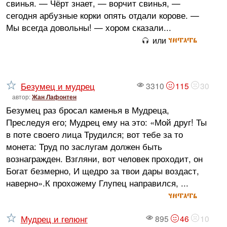
свинья. — Чёрт знает, — ворчит свинья, —
сегодня арбузные корки опять отдали корове. —
Мы всегда довольны! — хором сказали...
читать
или
Безумец и мудрец
3310
115
30
автор:
Жан Лафонтен
Безумец раз бросал каменья в Мудреца,
Преследуя его; Мудрец ему на это: «Мой друг! Ты
в поте своего лица Трудился; вот тебе за то
монета: Труд по заслугам должен быть
вознагражден. Взгляни, вот человек проходит, он
Богат безмерно, И щедро за твои дары воздаст,
наверно».К прохожему Глупец направился, ...
читать
Мудрец и гелюнг
895
46
10