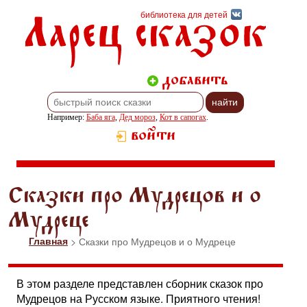
Ларец сказок
библиотека для детей
добавить
Например:
Баба яга
,
Дед мороз
,
Кот в сапогах
.
войти
Сказки про Мудрецов и о
Мудреце
Главная
> Сказки про Мудрецов и о Мудреце
В этом разделе представлен сборник сказок про
Мудрецов на Русском языке. Приятного чтения!