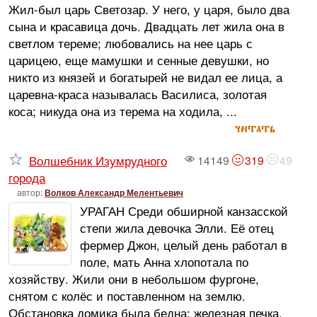
Жил-был царь Светозар. У него, у царя, было два
сына и красавица дочь. Двадцать лет жила она в
светлом тереме; любовались на нее царь с
царицею, еще мамушки и сенные девушки, но
никто из князей и богатырей не видал ее лица, а
царевна-краса называлась Василиса, золотая
коса; никуда она из терема на ходила, ...
читать
Волшебник Изумрудного
14149
319
49
города
автор:
Волков Александр Мелентьевич
УРАГАН Среди обширной канзасской
степи жила девочка Элли. Её отец
фермер Джон, целый день работал в
поле, мать Анна хлопотала по
хозяйству. Жили они в небольшом фургоне,
снятом с колёс и поставленном на землю.
Обстановка домика была бедна: железная печка,