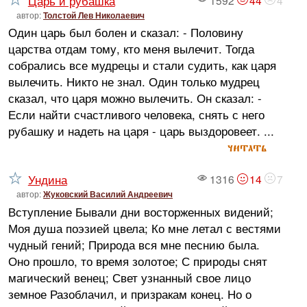
Царь и рубашка
автор:
Толстой Лев Николаевич
Один царь был болен и сказал: - Половину
царства отдам тому, кто меня вылечит. Тогда
собрались все мудрецы и стали судить, как царя
вылечить. Никто не знал. Один только мудрец
сказал, что царя можно вылечить. Он сказал: -
Если найти счастливого человека, снять с него
рубашку и надеть на царя - царь выздоровеет. ...
читать
Ундина
1316
14
7
автор:
Жуковский Василий Андреевич
Вступление Бывали дни восторженных видений;
Моя душа поэзией цвела; Ко мне летал с вестями
чудный гений; Природа вся мне песнию была.
Оно прошло, то время золотое; С природы снят
магический венец; Свет узнанный свое лицо
земное Разоблачил, и призракам конец. Но о