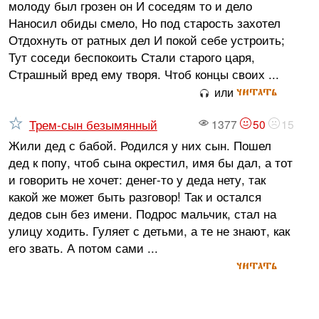
молоду был грозен он И соседям то и дело
Наносил обиды смело, Но под старость захотел
Отдохнуть от ратных дел И покой себе устроить;
Тут соседи беспокоить Стали старого царя,
Страшный вред ему творя. Чтоб концы своих ...
читать
или
Трем-сын безымянный
1377
50
15
Жили дед с бабой. Родился у них сын. Пошел
дед к попу, чтоб сына окрестил, имя бы дал, а тот
и говорить не хочет: денег-то у деда нету, так
какой же может быть разговор! Так и остался
дедов сын без имени. Подрос мальчик, стал на
улицу ходить. Гуляет с детьми, а те не знают, как
его звать. А потом сами ...
читать