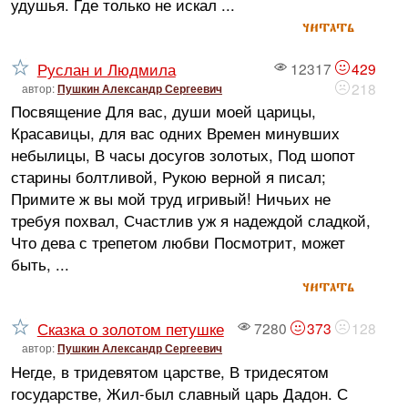
удушья. Где только не искал ...
читать
Руслан и Людмила
12317
429
218
автор:
Пушкин Александр Сергеевич
Посвящение Для вас, души моей царицы,
Красавицы, для вас одних Времен минувших
небылицы, В часы досугов золотых, Под шопот
старины болтливой, Рукою верной я писал;
Примите ж вы мой труд игривый! Ничьих не
требуя похвал, Счастлив уж я надеждой сладкой,
Что дева с трепетом любви Посмотрит, может
быть, ...
читать
Сказка о золотом петушке
7280
373
128
автор:
Пушкин Александр Сергеевич
Негде, в тридевятом царстве, В тридесятом
государстве, Жил-был славный царь Дадон. С