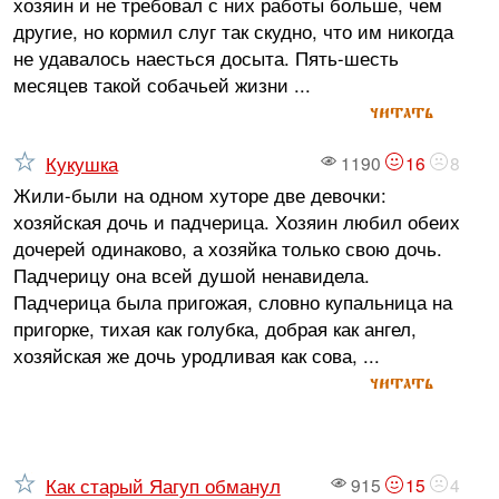
хозяин и не требовал с них работы больше, чем
другие, но кормил слуг так скудно, что им никогда
не удавалось наесться досыта. Пять-шесть
месяцев такой собачьей жизни ...
читать
Кукушка
1190
16
8
Жили-были на одном хуторе две девочки:
хозяйская дочь и падчерица. Хозяин любил обеих
дочерей одинаково, а хозяйка только свою дочь.
Падчерицу она всей душой ненавидела.
Падчерица была пригожая, словно купальница на
пригорке, тихая как голубка, добрая как ангел,
хозяйская же дочь уродливая как сова, ...
читать
Как старый Яагуп обманул
915
15
4