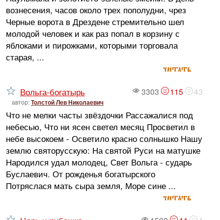
вознесения, часов около трех пополудни, чрез
Черные ворота в Дрездене стремительно шел
молодой человек и как раз попал в корзину с
яблоками и пирожками, которыми торговала
старая, ...
читать
Вольга-богатырь
3303
115
43
автор:
Толстой Лев Николаевич
Что не мелки часты звёздочки Рассажалися под
небесью, Что ни ясен светел месяц Просветил в
небе высокоем - Осветило красно солнышко Нашу
землю святорусскую: На святой Руси на матушке
Народился удал молодец, Свет Вольга - сударь
Буслаевич. От рожденья богатырского
Потряслася мать сыра земля, Море сине ...
читать
1592
44
4