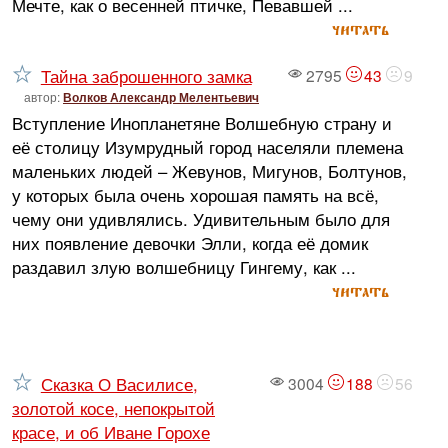
Мечте, как о весенней птичке, Певавшей ...
читать
Тайна заброшенного замка
2795
43
9
автор:
Волков Александр Мелентьевич
Вступление Инопланетяне Волшебную страну и
её столицу Изумрудный город населяли племена
маленьких людей – Жевунов, Мигунов, Болтунов,
у которых была очень хорошая память на всё,
чему они удивлялись. Удивительным было для
них появление девочки Элли, когда её домик
раздавил злую волшебницу Гингему, как ...
читать
Сказка О Василисе,
3004
188
56
золотой косе, непокрытой
красе, и об Иване Горохе