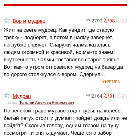
Вор и мудрец
2793
98
22
Жил на свете мудрец. Как увидит где старую
тряпку - подберет, а потом в чалму завернет,
поглубже спрячет. Снаружи чалма казалась
людям огромной и красивой, но мы-то знаем:
внутренность чалмы составляло старое тряпье.
Вот как-то утром отправился мудрец на базар да
по дороге столкнулся с вором. Сдернул...
читать
Мудрец
2164
81
20
автор:
Толстой Алексей Николаевич
По зелёной траве-мураве ходят куры, на колесе
белый петух стоит и думает: пойдёт дождь или не
пойдёт? Склонив голову, одним глазом на тучу
посмотрит и опять думает. Чешется о забор