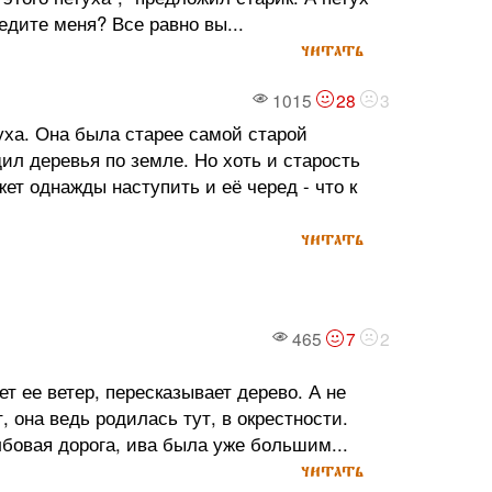
едите меня? Все равно вы...
читать
1015
28
3
уха. Она была старее самой старой
ил деревья по земле. Но хоть и старость
жет однажды наступить и её черед - что к
читать
465
7
2
т ее ветер, пересказывает дерево. А не
, она ведь родилась тут, в окрестности.
бовая дорога, ива была уже большим...
читать