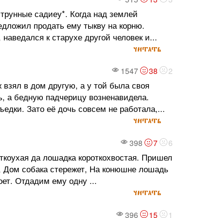
струнные садиеу*. Когда над землей
едложил продать ему тыкву на корню.
 наведался к старухе другой человек и...
читать
1547
38
2
 взял в дом другую, а у той была своя
ь, а бедную падчерицу возненавидела.
ъедки. Зато её дочь совсем не работала,...
читать
398
7
6
откоухая да лошадка короткохвостая. Пришел
ут, Дом собака стережет, На конюшне лошадь
оет. Отдадим ему одну ...
читать
396
15
1