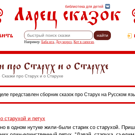
Ларец сказок
библиотека для детей
вить
Например:
Баба яга
,
Дед мороз
,
Кот в сапогах
.
 про Старух и о Старухе
 Сказки про Старух и о Старухе
деле представлен сборник сказок про Старух на Русском язы
о старухой и петух
о в одном нутуке жили-были старик со старухой. Приш
 них один-единственный петух. "Давай, старуха, съедим 