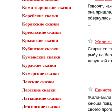
Говорят, ка
Коми-зырянские сказки
она пришла,
Корейские сказки
обернулась 
...
Корякские сказки
Креольские сказки
Крымские сказки
Жили ст
Старик со с
Кубинские сказки
рыбу на бер
Кумыкские сказки
девушкой ст
Курдские сказки
Кхмерские сказки
Лакские сказки
Единств
Лаосские сказки
Жили-были с
Латышские сказки
юноша повзд
Лезгинские сказки
своего проп