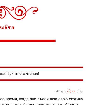
войти
ке. Приятного чтения!
763
11
2
ло время, когда они съели всю свою скотину
этого петуха",- предложил старик. А петух