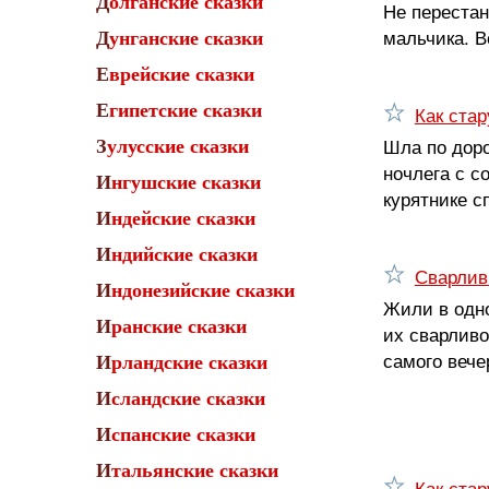
Долганские сказки
Не перестан
мальчика. В
Дунганские сказки
Еврейские сказки
Египетские сказки
Как ста
Шла по доро
Зулусские сказки
ночлега с с
Ингушские сказки
курятнике с
Индейские сказки
Индийские сказки
Сварлив
Индонезийские сказки
Жили в одно
Иранские сказки
их сварливо
самого вечер
Ирландские сказки
Исландские сказки
Испанские сказки
Итальянские сказки
Как ста