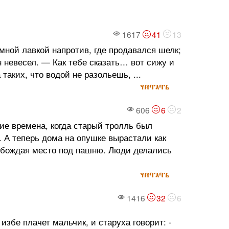
1617
41
13
мной лавкой напротив, где продавался шелк;
н невесел. — Как тебе сказать… вот сижу и
таких, что водой не разольешь, ...
читать
606
6
2
ие времена, когда старый тролль был
. А теперь дома на опушке вырастали как
вобождая место под пашню. Люди делались
читать
1416
32
6
избе плачет мальчик, и старуха говорит: -