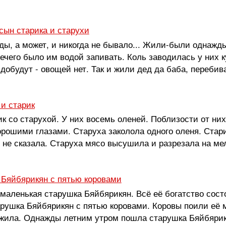
сын старика и старухи
ы, а может, и никогда не бывало... Жили-были однажды 
нечего было им водой запивать. Коль заводилась у них к
здобудут - овощей нет. Так и жили дед да баба, перебива
 и старик
к со старухой. У них восемь оленей. Поблизости от них
орошими глазами. Старуха заколола одного оленя. Старик
 не сказала. Старуха мясо высушила и разрезала на мелк
 Бяйбярикян с пятью коровами
аленькая старушка Бяйбярикян. Всё её богатство состо
арушка Бяйбярикян с пятью коровами. Коровы поили её 
жила. Однажды летним утром пошла старушка Бяйбярикян