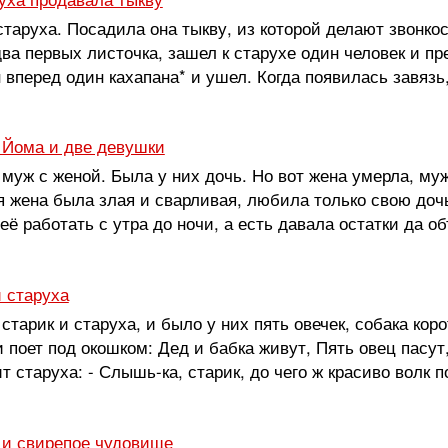
таруха. Посадила она тыкву, из которой делают звонко
ва первых листочка, зашел к старухе один человек и пр
 вперед один кахапана* и ушел. Когда появилась завязь,
 Йома и две девушки
уж с женой. Была у них дочь. Но вот жена умерла, муж
я жена была злая и сварливая, любила только свою доч
её работать с утра до ночи, а есть давала остатки да об
и старуха
тарик и старуха, и было у них пять овечек, собака кор
 и поет под окошком: Дед и бабка живут, Пять овец пас
ит старуха: - Слышь-ка, старик, до чего ж красиво волк п
 и свирепое чудовище