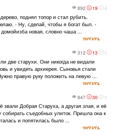
892
19
4
дерево, поднял топор и стал рубить.
елаю. - Ну, сделай, чтобы я богат был. -
 домойизба новая, словно чаша ...
читать
312
13
1
или две старухи. Они никогда не видали
овь и увидеть архиерея. Сыновья стали
ужно правую руку положить на левую ...
читать
847
30
3
ё звали Добрая Старуха, а другая злая, и её
у собирать съедобных улиток. Пришла она к
галась и попятилась было ...
читать