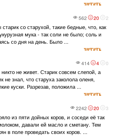
читать
562
20
2
старик со старухой, такие бедные, что, как
укурузная мука - так соли не было; соль и
ясь со дня на день. Было ...
читать
414
4
0
 никто не живет. Старик совсем слепой, а
 не знал, что старуха заколола оленя,
ие куски. Разрезав, положила ...
читать
2242
20
3
яло из пяти дойных коров, и соседи её так
молоком, давали ей масло и сметану. Тем
 в поле проведать своих коров. ...