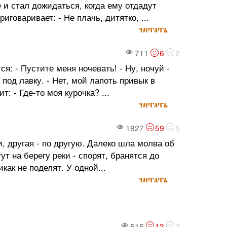
 и стал дожидаться, когда ему отдадут
иговаривает: - Не плачь, дитятко, ...
читать
711
6
2
: - Пустите меня ночевать! - Ну, ночуй -
 под лавку. - Нет, мой лапоть привык в
: - Где-то моя курочка? ...
читать
1827
59
5
, другая - по другую. Далеко шла молва об
ут на берегу реки - спорят, бранятся до
икак не поделят. У одной...
читать
515
13
3