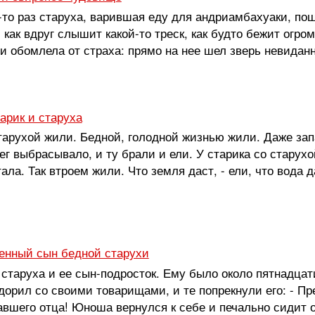
к-то раз старуха, варившая еду для андриамбахуаки, по
 как вдруг слышит какой-то треск, как будто бежит огр
и обомлела от страха: прямо на нее шел зверь невида
арик и старуха
тарухой жили. Бедной, голодной жизнью жили. Даже за
ег выбрасывало, и ту брали и ели. У старика со старухо
ала. Так втроем жили. Что земля даст, - ели, что вода да
енный сын бедной старухи
таруха и ее сын-подросток. Ему было около пятнадцат
орил со своими товарищами, и те попрекнули его: - Пр
авшего отца! Юноша вернулся к себе и печально сидит ок