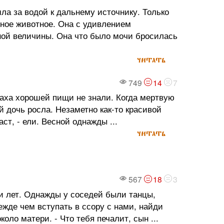
шла за водой к дальнему источнику. Только
омное животное. Она с удивлением
нной величины. Она что было мочи бросилась
читать
749
14
7
паха хорошей пищи не знали. Когда мертвую
й дочь росла. Незаметно как-то красивой
ст, - ели. Весной однажды ...
читать
567
18
3
и лет. Однажды у соседей были танцы,
ежде чем вступать в ссору с нами, найди
оло матери. - Что тебя печалит, сын ...