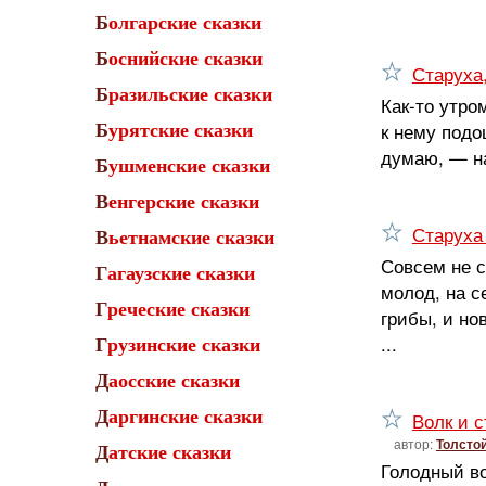
Болгарские сказки
Боснийские сказки
Старуха
Бразильские сказки
Как-то утро
к нему подо
Бурятские сказки
думаю, — на
Бушменские сказки
Венгерские сказки
Старуха
Вьетнамские сказки
Совсем не с
Гагаузские сказки
молод, на с
Греческие сказки
грибы, и но
...
Грузинские сказки
Даосские сказки
Даргинские сказки
Волк и с
автор:
Толсто
Датские сказки
Голодный во