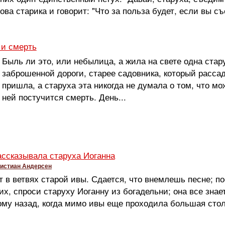
ва старика и говорит: "Что за польза будет, если вы съ
 и смерть
Быль ли это, или небылица, а жила на свете одна стар
заброшенной дороги, старее садовника, который рассад
пришла, а старуха эта никогда не думала о том, что мо
ней постучится смерть. День...
ассказывала старуха Иоганна
ристиан Андерсен
 в ветвях старой ивы. Сдается, что внемлешь песне; пое
х, спроси старуху Иоганну из богадельни; она все знает
ому назад, когда мимо ивы еще проходила большая стол