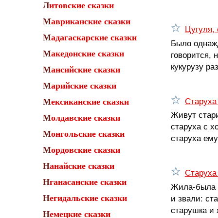
Литовские сказки
Мавриканские сказки
Цугуля, 
Мадагаскарские сказки
Было однажд
говорится, 
Македонские сказки
кукурузу ра
Мансийские сказки
Марийские сказки
Старуха
Мексиканские сказки
Живут стари
Молдавские сказки
старуха с х
Монгольские сказки
старуха ему
Мордовские сказки
Нанайские сказки
Старуха
Нганасанские сказки
Жила-была м
и звали: ст
Негидальские сказки
старушка и 
Немецкие сказки