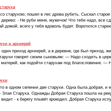
старуха
со старухою; пошел в лес дрова рубить. Сыскал старое 
 дерево: - Не руби меня, мужичок! Что тебе надо, все сд
ай домой, всего у тебя вдоволь будет. Воротился старик
рухи и архиерей
 один приход архиерей, а в деревне, где был приход, ж
тарухи говорят своим сыновьям: — Надо сходить в церк
 матерей, как подойти старухам под благословение. — Н
рухи
то в одном селении две старухи. Одна была добрая, и е
 - Злая Старуха. Однажды Добрая Старуха пошла на рек
г видит - к берегу плывёт крокодил. Добрая Старуха испу