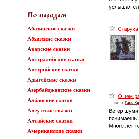
услышал сло
По народам
Старуха
Абазинские сказки
Абхазские сказки
Аварские сказки
Австралийские сказки
Австрийские сказки
Адыгейские сказки
Азербайджанские сказки
О чем р
Албанские сказки
автор:
Ганс Х
Ветер шумит
Алеутские сказки
понимаешь и
Алтайские сказки
Много лет т
Американские сказки