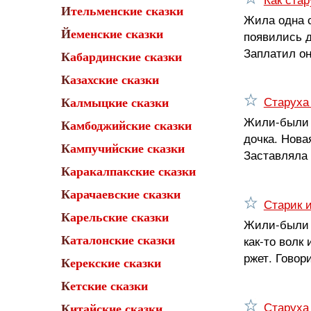
Ительменские сказки
Жила одна с
Йеменские сказки
появились д
Заплатил он
Кабардинские сказки
Казахские сказки
Старуха
Калмыцкие сказки
Жили-были м
Камбоджийские сказки
дочка. Нова
Кампучийские сказки
Заставляла 
Каракалпакские сказки
Карачаевские сказки
Старик 
Карельские сказки
Жили-были с
как-то волк
Каталонские сказки
ржет. Говор
Керекские сказки
Кетские сказки
Старуха
Китайские сказки