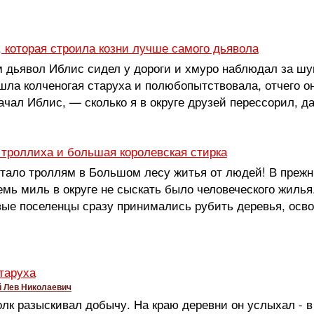
, которая строила козни лучше самого дьявола
м дьявол Иблис сидел у дороги и хмуро наблюдал за шу
шла колченогая старуха и полюбопытствовала, отчего о
чал Иблис, — сколько я в округе друзей перессорил, да 
 троллиха и большая королевская стирка
тало троллям в Большом лесу житья от людей! В прежн
емь миль в округе не сыскать было человеческого жилья
вые поселенцы сразу принимались рубить деревья, ос
таруха
й Лев Николаевич
лк разыскивал добычу. На краю деревни он услыхал - в 