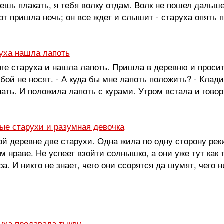
ешь плакать, я тебя волку отдам. Волк не пошел дальше
от пришла ночь; он все ждет и слышит - старуха опять пр
руха нашла лапоть
ге старуха и нашла лапоть. Пришла в деревню и просится
обой не носят. - А куда бы мне лапоть положить? - Клади
пать. И положила лапоть с курами. Утром встала и говорит
ые старухи и разумная девочка
й деревне две старухи. Одна жила по одну сторону реки
м нраве. Не успеет взойти солнышко, а они уже тут как т
а. И никто не знает, чего они ссорятся да шумят, чего н
руха продавала тыкву