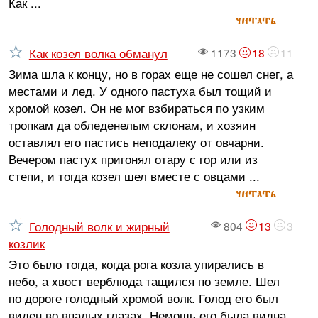
Как ...
читать
Как козел волка обманул
1173
18
11
Зима шла к концу, но в горах еще не сошел снег, а
местами и лед. У одного пастуха был тощий и
хромой козел. Он не мог взбираться по узким
тропкам да обледенелым склонам, и хозяин
оставлял его пастись неподалеку от овчарни.
Вечером пастух пригонял отару с гор или из
степи, и тогда козел шел вместе с овцами ...
читать
Голодный волк и жирный
804
13
3
козлик
Это было тогда, когда рога козла упирались в
небо, а хвост верблюда тащился по земле. Шел
по дороге голодный хромой волк. Голод его был
виден во впалых глазах. Немощь его была видна