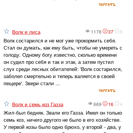
читать
Волк и лиса
1178
37
5
Волк состарился и не мог уже прокормить себя.
Стал он думать, как ему быть, чтобы не умереть с
голоду. Одному богу известно, сколько времени
он судил про себя и так и этак, а затем пустил
слух среди лесных обитателей: 'Волк состарился,
заболел смертельно и теперь валяется в своей
пещере'. Звери стали ...
читать
Волк и семь коз Газза
669
16
4
Жил-был бедняк. Звали его Газза. Имел он только
семь коз, ничего другого не было в его хозяйстве.
У первой козы было одно брюхо, у второй - два, у