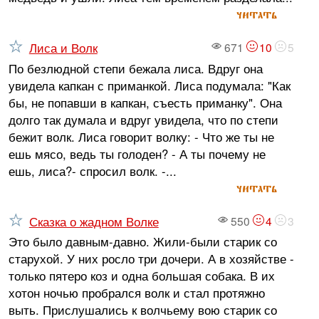
читать
Лиса и Волк
671
10
5
По безлюдной степи бежала лиса. Вдруг она
увидела капкан с приманкой. Лиса подумала: "Как
бы, не попавши в капкан, съесть приманку". Она
долго так думала и вдруг увидела, что по степи
бежит волк. Лиса говорит волку: - Что же ты не
ешь мясо, ведь ты голоден? - А ты почему не
ешь, лиса?- спросил волк. -...
читать
Сказка о жадном Волке
550
4
3
Это было давным-давно. Жили-были старик со
старухой. У них росло три дочери. А в хозяйстве -
только пятеро коз и одна большая собака. В их
хотон ночью пробрался волк и стал протяжно
выть. Прислушались к волчьему вою старик со