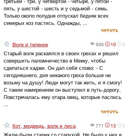
третьей - три, у четвертой - четыре, у пятой -
пять, у шестой - шесть и у седьмой - семь.
Только около полудня отпускал бедняк всех
семерых коз пастись. Однажды, ...
читать
Волк и теленок
926
10
6
Старый волк раскаялся в своих грехах и решил
совершить паломничество в Мекку, чтобы
сделаться хаджи. Он дал себе слово: - С
сегодняшнего, дня никакого греха больше не
возьму на душу! Люди могут так жить, и я смогу!
С таким намерением он выступил в путь-дорогу.
Повстречалась ему отара овец, которые паслись
...
читать
Кот, медведь, волк и лиса
771
13
2
Жили-были старик со старухой. Не было у них в