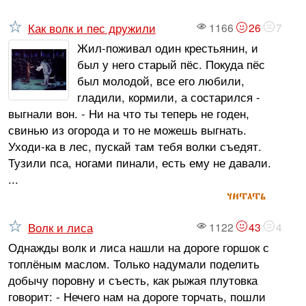
Как волк и пeс дружили
1166
26
7
Жил-поживал один крестьянин, и
был у него старый пёс. Покуда пёс
был молодой, все его любили,
гладили, кормили, а состарился -
выгнали вон. - Ни на что ты теперь не годен,
свинью из огорода и то не можешь выгнать.
Уходи-ка в лес, пускай там тебя волки съедят.
Тузили пса, ногами пинали, есть ему не давали.
...
читать
Волк и лиса
1122
43
4
Однажды волк и лиса нашли на дороге горшок с
топлёным маслом. Только надумали поделить
добычу поровну и съесть, как рыжая плутовка
говорит: - Нечего нам на дороге торчать, пошли