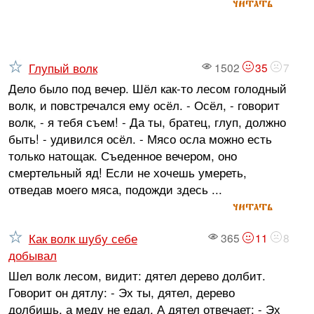
читать
Глупый волк
1502
35
7
Дело было под вечер. Шёл как-то лесом голодный
волк, и повстречался ему осёл. - Осёл, - говорит
волк, - я тебя съем! - Да ты, братец, глуп, должно
быть! - удивился осёл. - Мясо осла можно есть
только натощак. Съеденное вечером, оно
смертельный яд! Если не хочешь умереть,
отведав моего мяса, подожди здесь ...
читать
Как волк шубу себе
365
11
8
добывал
Шел волк лесом, видит: дятел дерево долбит.
Говорит он дятлу: - Эх ты, дятел, дерево
долбишь, а меду не едал. А дятел отвечает: - Эх