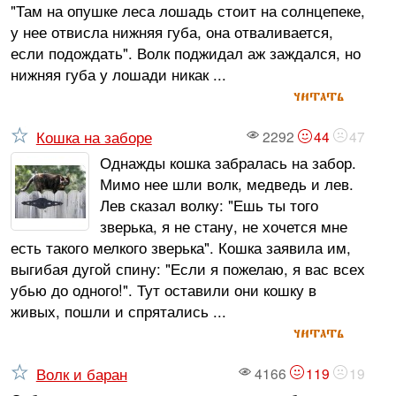
"Там на опушке леса лошадь стоит на солнцепеке,
у нее отвисла нижняя губа, она отваливается,
если подождать". Волк поджидал аж заждался, но
нижняя губа у лошади никак ...
читать
Кошка на заборе
2292
44
47
Однажды кошка забралась на забор.
Мимо нее шли волк, медведь и лев.
Лев сказал волку: "Ешь ты того
зверька, я не стану, не хочется мне
есть такого мелкого зверька". Кошка заявила им,
выгибая дугой спину: "Если я пожелаю, я вас всех
убью до одного!". Тут оставили они кошку в
живых, пошли и спрятались ...
читать
Волк и баран
4166
119
19