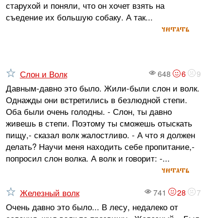
старухой и поняли, что он хочет взять на
съедение их большую собаку. А так...
читать
Слон и Волк
648
6
9
Давным-давно это было. Жили-были слон и волк.
Однажды они встретились в безлюдной степи.
Оба были очень голодны. - Слон, ты давно
живешь в степи. Поэтому ты сможешь отыскать
пищу,- сказал волк жалостливо. - А что я должен
делать? Научи меня находить себе пропитание,-
попросил слон волка. А волк и говорит: -...
читать
Железный волк
741
28
7
Очень давно это было... В лесу, недалеко от