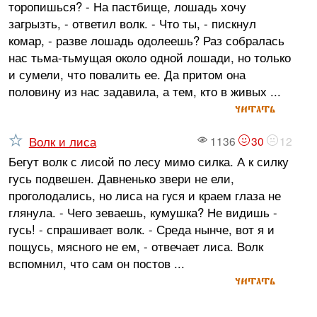
торопишься? - На пастбище, лошадь хочу
загрызть, - ответил волк. - Что ты, - пискнул
комар, - разве лошадь одолеешь? Раз собралась
нас тьма-тьмущая около одной лошади, но только
и сумели, что повалить ее. Да притом она
половину из нас задавила, а тем, кто в живых ...
читать
Волк и лиса
1136
30
12
Бегут волк с лисой по лесу мимо силка. А к силку
гусь подвешен. Давненько звери не ели,
проголодались, но лиса на гyся и краем глаза не
глянула. - Чего зеваешь, кумушка? Не видишь -
гусь! - спрашивает волк. - Среда нынче, вот я и
пощусь, мясного не ем, - отвечает лиса. Волк
вспомнил, что сам он постов ...
читать