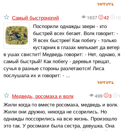
читать
Самый быстроногий
1637
42
10
Поспорили однажды звери - кто
быстрей всех бегает. Волк говорит: -
Я всех быстрее! Как побегу - только
кустарник в глазах мелькает да ветер
в ушах свистит! Медведь говорит: - Нет, однако, я
самый быстрый! Как побегу - деревья трещат,
сучья в разные стороны разлетаются! Лиса
послушала их и говорит: - ...
читать
Медведь, росомаха и волк
499
3
1
Жили когда-то вместе росомаха, медведь и волк.
Жили они дружно, никогда не ссорились. Но
однажды поссорились на всю жизнь. Произошло
это так. У росомахи была сестра, девушка. Она