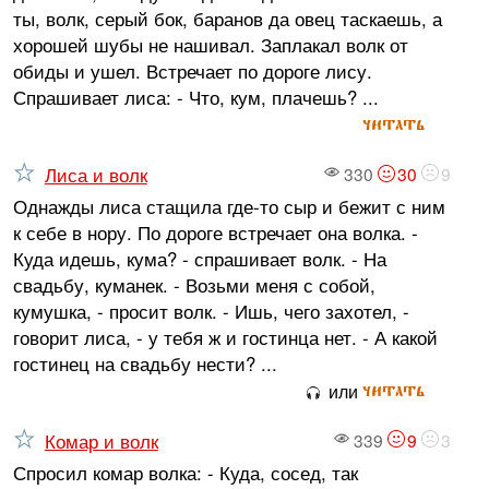
ты, волк, серый бок, баранов да овец таскаешь, а
хорошей шубы не нашивал. Заплакал волк от
обиды и ушел. Встречает по дороге лису.
Спрашивает лиса: - Что, кум, плачешь? ...
читать
Лиса и волк
330
30
9
Однажды лиса стащила где-то сыр и бежит с ним
к себе в нору. По дороге встречает она волка. -
Куда идешь, кума? - спрашивает волк. - На
свадьбу, куманек. - Возьми меня с собой,
кумушка, - просит волк. - Ишь, чего захотел, -
говорит лиса, - у тебя ж и гостинца нет. - А какой
гостинец на свадьбу нести? ...
читать
или
Комар и волк
339
9
3
Спросил комар волка: - Куда, сосед, так