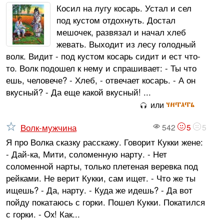
Косил на лугу косарь. Устал и сел
под кустом отдохнуть. Достал
мешочек, развязал и начал хлеб
жевать. Выходит из лесу голодный
волк. Видит - под кустом косарь сидит и ест что-
то. Волк подошел к нему и спрашивает: - Ты что
ешь, человече? - Хлеб, - отвечает косарь. - А он
вкусный? - Да еще какой вкусный! ...
читать
или
Волк-мужчина
542
5
5
Я про Волка сказку расскажу. Говорит Кукки жене:
- Дай-ка, Мити, соломенную нарту. - Нет
соломенной нарты, только плетеная веревка под
рейками. Не верит Кукки, сам ищет. - Что же ты
ищешь? - Да, нарту. - Куда же идешь? - Да вот
пойду покатаюсь с горки. Пошел Кукки. Покатился
с горки. - Ox! Как...