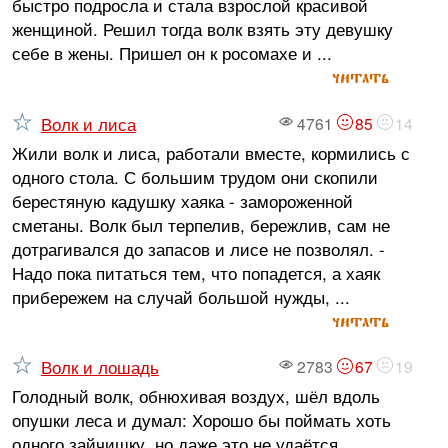
быстро подросла и стала взрослой красивой
женщиной. Решил тогда волк взять эту девушку
себе в жены. Пришел он к росомахе и ...
читать
Волк и лиса
4761
85
14
Жили волк и лиса, работали вместе, кормились с
одного стола. С большим трудом они скопили
берестяную кадушку хаяка - замороженной
сметаны. Волк был терпелив, бережлив, сам не
дотрагивался до запасов и лисе не позволял. -
Надо пока питаться тем, что попадется, а хаяк
прибережем на случай большой нужды, ...
читать
Волк и лошадь
2783
67
19
Голодный волк, обнюхивая воздух, шёл вдоль
опушки леса и думал: Хорошо бы поймать хоть
одного зайчишку, но даже это не удаётся .