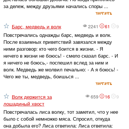
за дележ, между друзьями начались споры ...
читать
Барс, медведь и волк
2241
61
9
Повстречались однажды барс, медведь и волк.
После взаимных приветствий завязался между
ними разговор: кто чего боится в жизни. - Я
ничего в жизни не боюсь! - смело сказал барс. - И
я ничего не боюсь,- поспешил вслед за ним и
волк. Медведь же молвил печально: - А я боюсь! -
Чего же ты, медведь, боишься ...
читать
Волк держится за
659
16
9
лошадиный хвост
Повстречалась лиса волку, тот заметил, что у нее
было с собой немножко мяса. Спросил, откуда
она добыла его? Лиса ответила: Лиса ответила: