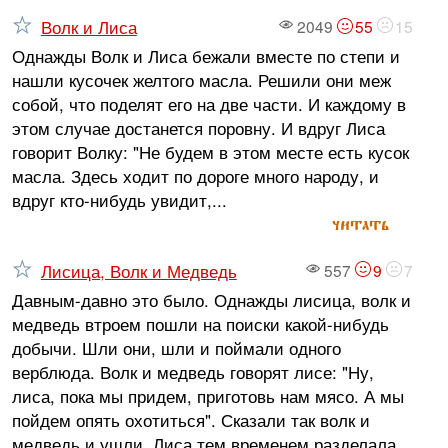
Волк и Лиса
2049
55
15
Однажды Волк и Лиса бежали вместе по степи и
нашли кусочек желтого масла. Решили они меж
собой, что поделят его на две части. И каждому в
этом случае достанется поровну. И вдруг Лиса
говорит Волку: "Не будем в этом месте есть кусок
масла. Здесь ходит по дороге много народу, и
вдруг кто-нибудь увидит,...
читать
Лисица, Волк и Медведь
557
9
7
Давным-давно это было. Однажды лисица, волк и
медведь втроем пошли на поиски какой-нибудь
добычи. Шли они, шли и поймали одного
верблюда. Волк и медведь говорят лисе: "Ну,
лиса, пока мы придем, приготовь нам мясо. А мы
пойдем опять охотиться". Сказали так волк и
медведь и ушли. Лиса тем временем разделала...