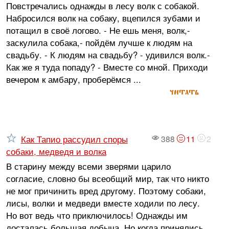
Повстречались однажды в лесу волк с собакой.
Набросился волк на собаку, вцепился зубами и
потащил в своё логово. - Не ешь меня, волк,-
заскулила собака,- пойдём лучше к людям на
свадьбу. - К людям на свадьбу? - удивился волк.-
Как же я туда попаду? - Вместе со мной. Приходи
вечером к амбару, проберёмся ...
читать
Как Тапио рассудил споры
388
11
2
собаки, медведя и волка
В старину между всеми зверями царило
согласие, словно бы всеобщий мир, так что никто
не мог причинить вред другому. Поэтому собаки,
лисы, волки и медведи вместе ходили по лесу.
Но вот ведь что приключилось! Однажды им
досталась большая добыча. Но когда принялись