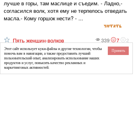
лучше в горы, там маслице и съедим. - Ладно,-
согласился волк, хотя ему не терпелось отведать
масла.- Кому горшок нести? - ...
читать
Пять женщин-волков
339
7
2
Жили-были пять женщин. Долго ли, коротко ли
Этот сайт использует куки-файлы и другие технологии, чтобы
Принять
помочь вам в навигации, а также предоставить лучший
так жили, однажды старшая сестра их говорит: -
пользовательский опыт, анализировать использование наших
Я ваша старшая сестра, поэтому вот что скажу:
продуктов и услуг, повысить качество рекламных и
маркетинговых активностей.
здесь в низовьях реки живет сын старика.
Говорят, тело его отдельно ходит от волос. Мы
превратимся в пятерых волков и пойдем туда.
Волосы и туловище его по отдельности ...
читать
Красные волки
742
17
10
Давным-давно осенью, когда уже много листьев с
деревьев опало, два брата пошли ставить силки