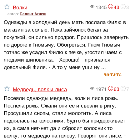
Волки
1345
43
3
автор:
Балинт Агнеш
Однажды в холодный день мать послала Филю в
магазин за солью. Пока зайчонок бегал за
покупкой, он сильно продрог. Пришлось завернуть
по дороге к Гномычу. Обогреться. Гном Гномыч
тотчас же усадил Филю к печке, угостил чаем с
ягодами шиповника. - Хорошо! - признался
довольный Филя. - А то у меня уши ну ...
читать
Медведь, волк и лиса
1971
63
7
Посеяли однажды медведь, волк и лиса рожь.
Поспела рожь. Сжали они ее и свезли в ригу.
Просушили снопы, стали молотить. А лиса
поднялась на колосники, будто бы придерживает
их, а сама нет-нет да и сбросит колосник то
волку, то медведю на голову. Говорят они лисе: -