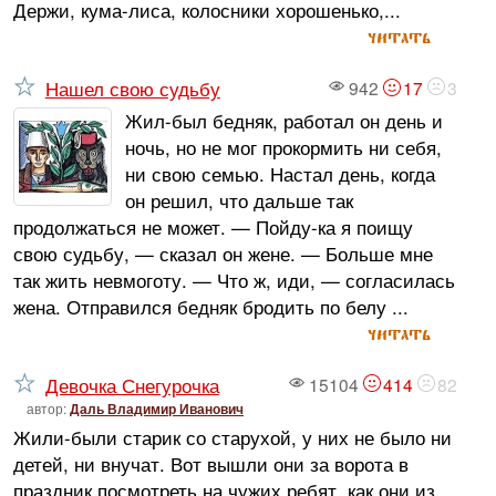
Держи, кума-лиса, колосники хорошенько,...
читать
Нашел свою судьбу
942
17
3
Жил-был бедняк, работал он день и
ночь, но не мог прокормить ни себя,
ни свою семью. Настал день, когда
он решил, что дальше так
продолжаться не может. — Пойду-ка я поищу
свою судьбу, — сказал он жене. — Больше мне
так жить невмоготу. — Что ж, иди, — согласилась
жена. Отправился бедняк бродить по белу ...
читать
Девочка Снегурочка
15104
414
82
автор:
Даль Владимир Иванович
Жили-были старик со старухой, у них не было ни
детей, ни внучат. Вот вышли они за ворота в
праздник посмотреть на чужих ребят, как они из