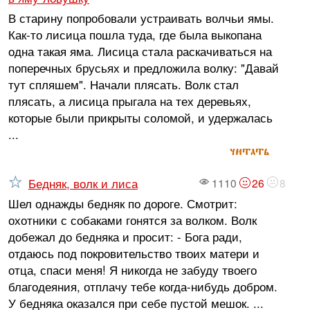
В старину попробовали устраивать волчьи ямы.
Как-то лисица пошла туда, где была выкопана
одна такая яма. Лисица стала раскачиваться на
поперечных брусьях и предложила волку: "Давай
тут спляшем". Начали плясать. Волк стал
плясать, а лисица прыгала на тех деревьях,
которые были прикрыты соломой, и удержалась
...
читать
Бедняк, волк и лиса
1110
26
8
Шел однажды бедняк по дороге. Смотрит:
охотники с собаками гонятся за волком. Волк
добежал до бедняка и просит: - Бога ради,
отдаюсь под покровительство твоих матери и
отца, спаси меня! Я никогда не забуду твоего
благодеяния, отплачу тебе когда-нибудь добром.
У бедняка оказался при себе пустой мешок. ...