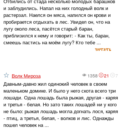
Отбились от стада несколько молодых барашков
и заблудились. Напал на них голодный волк и
растерзал. Наелся он мяса, напился он крови и
пробирается отдыхать в лес. Увидел он, что на
лугу около леса, пасётся старый баран,
приблизился к нему и говорит: - Как ты, баран,
смеешь пастись на моём лугу? Кто тебе ...
читать
Волк Мироза
1358
21
7
Давным-давно жил одинокий человек в своем
маленьком домике. И было у него скота всего три
лошади. Одна лошадь была рыжая, другая - каряя
и третья - белая. Но зато таких лошадей ни у кого
не было: рыжая лошадь могла догнать лося, каряя
- птиц, а третья, белая, - волков и лис. Однажды
пошел человек на ...