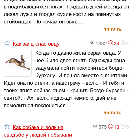
в подгибающихся ногах. Тридцать дней месяца он
лизал лужи и глодал сухие кости на покинутых
стойбищах. По ночам он выл, ...
читать
Как заяц спас овцу
1332
24
4
Когда-то давно жила серая овца. У
нее было двое ягнят. Однажды овца
задумала пойти поклониться богдо-
бурхану. И пошла вместе с ягнятами.
Идет она по степи, а навстречу - волк. - И тебя и
твоих ягнят сейчас съем!- кричит. Богдо-бурзсан -
святой. - Ах, волк, подожди немного, дай мне
помолиться-поклониться ...
читать
Как собака и волк на
575
13
6
свадьбе у людей побывали