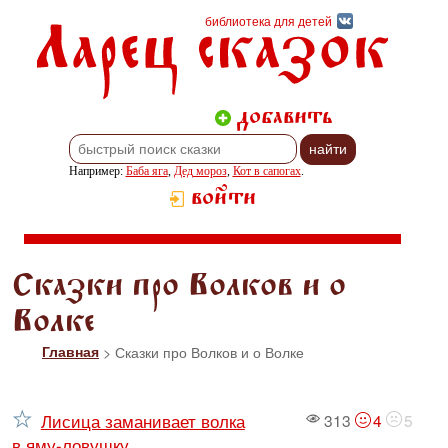
Ларец сказок
библиотека для детей
добавить
Например:
Баба яга
,
Дед мороз
,
Кот в сапогах
.
войти
Сказки про Волков и о
Волке
Главная
> Сказки про Волков и о Волке
Лисица заманивает волка
313
4
5
в яму-ловушку