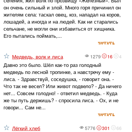
селения, жил волк по прозвищу «Железный». Был
он очень сильный и злой. Много горя причинил он
жителям села: таскал овец, коз, нападал на коров,
лошадей, а иногда и на людей. Как ни старались
сельчане, не могли они избавиться от хищника.
Его пытались поймать,...
читать
Медведь, волк и лиса
1279
16
4
Давно это было. Шёл как-то раз голодный
медведь по лесной тропинке, а навстречу ему -
лиса. - Здравствуй, соседушка, - говорит она. -
Что так не весел? Или живот подвело? - Да ничего
нет... Совсем голодно! - ответил медведь. - Куда
же ты путь держишь? - спросила лиса. - Ох, и не
говори... Сам не...
читать
Лёгкий хлеб
5776
301
66