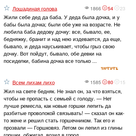
Лошадиная голова
1866
54
23
Жили себе дед да баба. У деда была дочка, и у
бабы была дочка; были обе уже на возрасте. Не
любила баба дедову дочку: все, бывало, ее,
бедняжку, бранит и над нею издевается, да еще,
бывало, и деда науськивает, чтобы грыз свою
дочку. Вот пойдут, бывало, обе девки на
посиделки, бабина дочка все только ...
читать
Всем лихам лихо
1585
80
15
Жил на свете бедняк. Не знал он, за что взяться,
чтобы не пропасть с семьей с голоду. — Нет
лучше ремесла, как новые горшки лепить да
разбитые проволокой связывать! — сказал он как-
то жене и решил стать горшечником. Так его и
прозвали — Горшковяз. Летом он лепил из глины
горшки, обжигал, возил в город ...