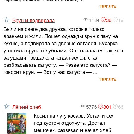
читать
Врун и подвирала
1184
36
19
Были на свете два дружка, которые только
враньем и жили. Пошел однажды врун к пану на
кухню, а подвирала за дверью остался. Кухарка
угостила вруна голубцами. Он сначала ел так, что
за ушами трещало, а когда наелся, стал
разбрасывать капусту. — Разве это капуста? —
говорит врун. — Вот у нас капуста — ...
читать
Лёгкий хлеб
5776
301
66
Косил на лугу косарь. Устал и сел
под кустом отдохнуть. Достал
мешочек, развязал и начал хлеб