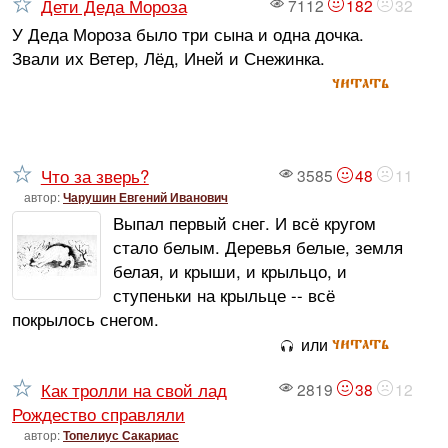
Дети Деда Мороза
7112
182
32
У Деда Мороза было три сына и одна дочка.
Звали их Ветер, Лёд, Иней и Снежинка.
читать
Что за зверь?
3585
48
11
автор:
Чарушин Евгений Иванович
Выпал первый снег. И всё кругом
стало белым. Деревья белые, земля
белая, и крыши, и крыльцо, и
ступеньки на крыльце -- всё
покрылось снегом.
читать
или
Как тролли на свой лад
2819
38
12
Рождество справляли
автор:
Топелиус Сакариас