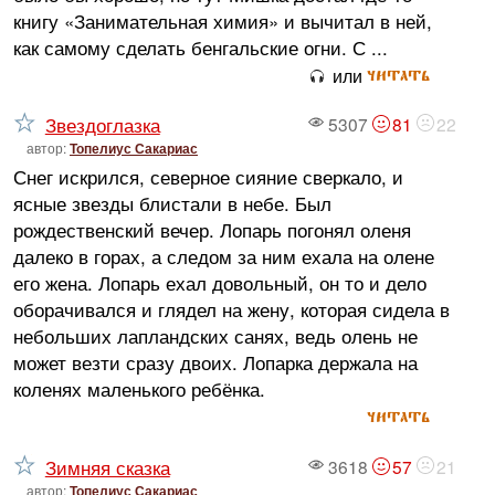
книгу «Занимательная химия» и вычитал в ней,
как самому сделать бенгальские огни. С ...
читать
или
Звездоглазка
5307
81
22
автор:
Топелиус Сакариас
Снег искрился, северное сияние сверкало, и
ясные звезды блистали в небе. Был
рождественский вечер. Лопарь погонял оленя
далеко в горах, а следом за ним ехала на олене
его жена. Лопарь ехал довольный, он то и дело
оборачивался и глядел на жену, которая сидела в
небольших лапландских санях, ведь олень не
может везти сразу двоих. Лопарка держала на
коленях маленького ребёнка.
читать
Зимняя сказка
3618
57
21
автор:
Топелиус Сакариас