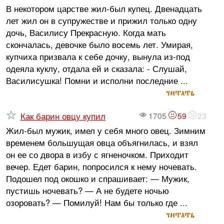
В некотором царстве жил-был купец. Двенадцать
лет жил он в супружестве и прижил только одну
дочь, Василису Прекрасную. Когда мать
скончалась, девочке было восемь лет. Умирая,
купчиха призвала к себе дочку, вынула из-под
одеяла куклу, отдала ей и сказала: - Слушай,
Василисушка! Помни и исполни последние ...
читать
Как барин овцу купил
1705
59
23
Жил-был мужик, имел у себя много овец. Зимним
временем большущая овца объягнилась, и взял
он ее со двора в избу с ягненочком. Приходит
вечер. Едет барин, попросился к нему ночевать.
Подошел под окошко и спрашивает: — Мужик,
пустишь ночевать? — А не будете ночью
озоровать? — Помилуй! Нам бы только где ...
читать