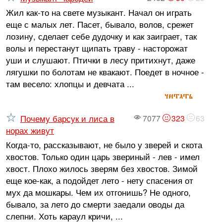
Жил как-то на свете музыкант. Начал он играть
еще с малых лет. Пасет, бывало, волов, срежет
лозину, сделает себе дудочку и как заиграет, так
волы и перестанут щипать траву - насторожат
уши и слушают. Птички в лесу притихнут, даже
лягушки по болотам не квакают. Поедет в ночное -
там весело: хлопцы и девчата ...
читать
Почему барсук и лиса в
7077
323
63
норах живут
Когда-то, рассказывают, не было у зверей и скота
хвостов. Только один царь звериный - лев - имел
хвост. Плохо жилось зверям без хвостов. Зимой
еще кое-как, а подойдет лето - нету спасения от
мух да мошкары. Чем их отгонишь? Не одного,
бывало, за лето до смерти заедали оводы да
слепни. Хоть караул кричи, ...