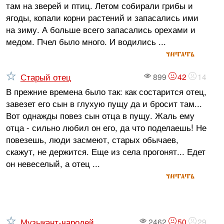
там на зверей и птиц. Летом собирали грибы и
ягоды, копали корни растений и запасались ими
на зиму. А больше всего запасались орехами и
медом. Пчел было много. И водились ...
читать
Старый отец
899
42
14
В прежние времена было так: как состарится отец,
завезет его сын в глухую пущу да и бросит там...
Вот однажды повез сын отца в пущу. Жаль ему
отца - сильно любил он его, да что поделаешь! Не
повезешь, люди засмеют, старых обычаев,
скажут, не держится. Еще из села прогонят... Едет
он невеселый, а отец ...
читать
Музыкант-чародей
2462
50
29