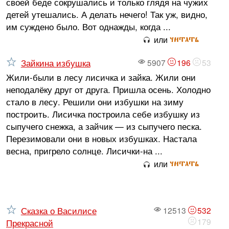
своей беде сокрушались и только глядя на чужих
детей утешались. А делать нечего! Так уж, видно,
им суждено было. Вот однажды, когда ...
читать
или
Зайкина избушка
5907
196
53
Жили-были в лесу лисичка и зайка. Жили они
неподалёку друг от друга. Пришла осень. Холодно
стало в лесу. Решили они избушки на зиму
построить. Лисичка построила себе избушку из
сыпучего снежка, а зайчик — из сыпучего песка.
Перезимовали они в новых избушках. Настала
весна, пригрело солнце. Лисички-на ...
читать
или
Сказка о Василисе
12513
532
179
Прекрасной