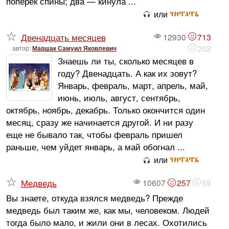
поперёк спины; два — кинула ...
читать
или
Двенадцать месяцев
12930
713
202
автор:
Маршак Самуил Яковлевич
Знаешь ли ты, сколько месяцев в
году? Двенадцать. А как их зовут?
Январь, февраль, март, апрель, май,
июнь, июль, август, сентябрь,
октябрь, ноябрь, декабрь. Только окончится один
месяц, сразу же начинается другой. И ни разу
еще не бывало так, чтобы февраль пришел
раньше, чем уйдет январь, а май обогнал ...
читать
или
Медведь
10607
257
59
Вы знаете, откуда взялся медведь? Прежде
медведь был таким же, как мы, человеком. Людей
тогда было мало, и жили они в лесах. Охотились