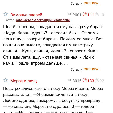
читать
или
Зимовье зверей
2601
111
19
автор:
Афанасьев Александр Николаевич
Шел бык лесом, попадается ему навстречу баран.
- Куда, баран, идешь? - спросил бык. - От зимы
лета ищу, - говорит баран. - Пойдем со мною! Вот
пошли они вместе, попадается им навстречу
свинья. - Куда, свинья, идешь? - спросил бык. -
От зимы лета ищу, - отвечает свинья. - Иди с
нами. Пошли втроем дальше, ...
читать
или
Мороз и заяц
3916
133
22
Повстречались как-то в лесу Мороз и заяц. Мороз
расхвастался: —Я самый сильный в лесу.
Любого одолею, заморожу, в сосульку превращу.
—Не хвастай, Мороз, не одолеешь! — говорит
заяц. —Нет, одолею! —Нет, не одолеешь! —