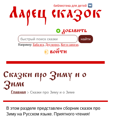
Ларец сказок
библиотека для детей
добавить
Например:
Баба яга
,
Дед мороз
,
Кот в сапогах
.
войти
Сказки про Зиму и о
Зиме
Главная
> Сказки про Зиму и о Зиме
В этом разделе представлен сборник сказок про
Зиму на Русском языке. Приятного чтения!