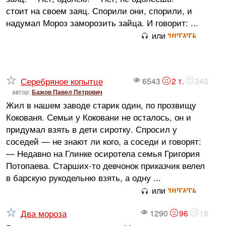
стоит на своем заяц. Спорили они, спорили, и
надумал Мороз заморозить зайца. И говорит: ...
читать
или
Серебряное копытце
6543
2 т.
340
автор:
Бажов Павел Петрович
Жил в нашем заводе старик один, по прозвищу
Кокованя. Семьи у Коковани не осталось, он и
придумал взять в дети сиротку. Спросил у
соседей — не знают ли кого, а соседи и говорят:
— Недавно на Глинке осиротела семья Григория
Потопаева. Старших-то девчонок приказчик велел
в барскую рукодельню взять, а одну ...
читать
или
Два мороза
1290
96
18