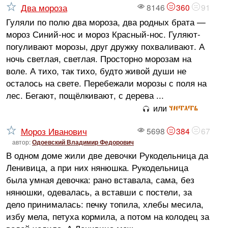
Два мороза
8146
360
91
Гуляли по полю два мороза, два родных брата —
мороз Синий-нос и мороз Красный-нос. Гуляют-
погуливают морозы, друг дружку похваливают. А
ночь светлая, светлая. Просторно морозам на
воле. А тихо, так тихо, будто живой души не
осталось на свете. Перебежали морозы с поля на
лес. Бегают, пощёлкивают, с дерева ...
читать
или
Мороз Иванович
5698
384
67
автор:
Одоевский Владимир Федорович
В одном доме жили две девочки Рукодельница да
Ленивица, а при них нянюшка. Рукодельница
была умная девочка: рано вставала, сама, без
нянюшки, одевалась, а вставши с постели, за
дело принималась: печку топила, хлебы месила,
избу мела, петуха кормила, а потом на колодец за