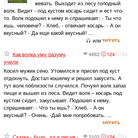
жевать. Выходит из лесу голодный
волк. Видит - под кустом косарь сидит и ест что-
то. Волк подошел к нему и спрашивает: - Ты что
ешь, человече? - Хлеб, - отвечает косарь. - А он
вкусный? - Да еще какой вкусный! ...
читать
или
Как волка уму-разуму
4862
124
33
учили
Косил мужик сено. Утомился и присел под куст
отдохнуть. Достал кошелку и решил закусить. А
тут волк поблизости случился. Почуял волк запах
пищи и вышел из леса. Видит волк – косарь под
кустом сидит, закусывает. Подошел к нему,
спрашивает: - Что ты ешь? - Хлеб. - А он
вкусный? - Очень. -Дай мне попробовать. ...
читать
Сказка - быль, да и песня -
2102
124
51