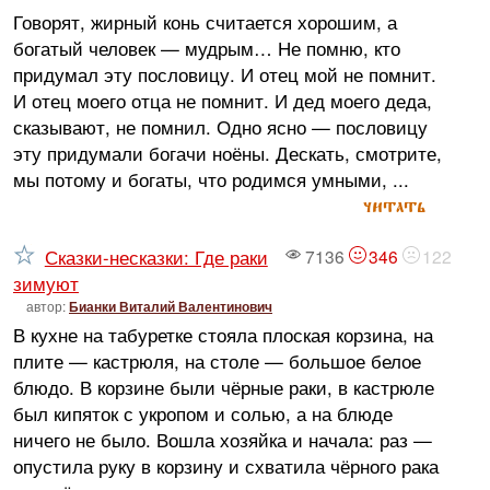
Говорят, жирный конь считается хорошим, а
богатый человек — мудрым… Не помню, кто
придумал эту пословицу. И отец мой не помнит.
И отец моего отца не помнит. И дед моего деда,
сказывают, не помнил. Одно ясно — пословицу
эту придумали богачи ноёны. Дескать, смотрите,
мы потому и богаты, что родимся умными, ...
читать
Сказки-несказки: Где раки
7136
346
122
зимуют
автор:
Бианки Виталий Валентинович
В кухне на табуретке стояла плоская корзина, на
плите — кастрюля, на столе — большое белое
блюдо. В корзине были чёрные раки, в кастрюле
был кипяток с укропом и солью, а на блюде
ничего не было. Вошла хозяйка и начала: раз —
опустила руку в корзину и схватила чёрного рака