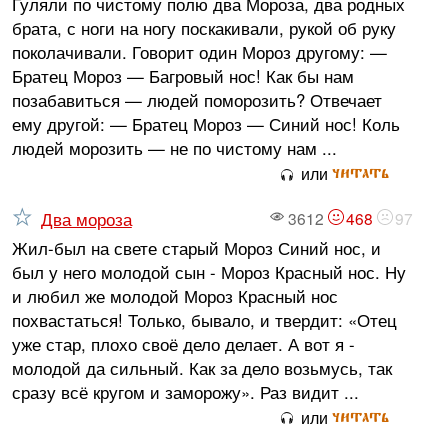
Гуляли по чистому полю два Мороза, два родных
брата, с ноги на ногу поскакивали, рукой об руку
поколачивали. Говорит один Мороз другому: —
Братец Мороз — Багровый нос! Как бы нам
позабавиться — людей поморозить? Отвечает
ему другой: — Братец Мороз — Синий нос! Коль
людей морозить — не по чистому нам ...
читать
или
Два мороза
3612
468
97
Жил-был на свете старый Мороз Синий нос, и
был у него молодой сын - Мороз Красный нос. Ну
и любил же молодой Мороз Красный нос
похвастаться! Только, бывало, и твердит: «Отец
уже стар, плохо своё дело делает. А вот я -
молодой да сильный. Как за дело возьмусь, так
сразу всё кругом и заморожу». Раз видит ...
читать
или