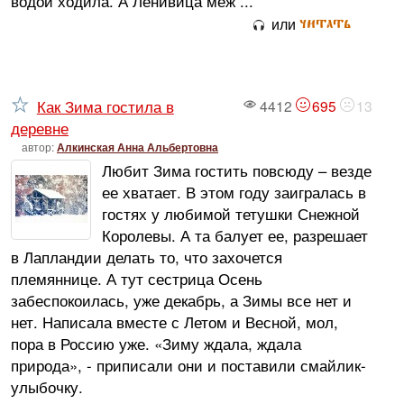
водой ходила. А Ленивица меж ...
читать
или
Как Зима гостила в
4412
695
13
деревне
автор:
Алкинская Анна Альбертовна
Любит Зима гостить повсюду – везде
ее хватает. В этом году заигралась в
гостях у любимой тетушки Снежной
Королевы. А та балует ее, разрешает
в Лапландии делать то, что захочется
племяннице. А тут сестрица Осень
забеспокоилась, уже декабрь, а Зимы все нет и
нет. Написала вместе с Летом и Весной, мол,
пора в Россию уже. «Зиму ждала, ждала
природа», - приписали они и поставили смайлик-
улыбочку.