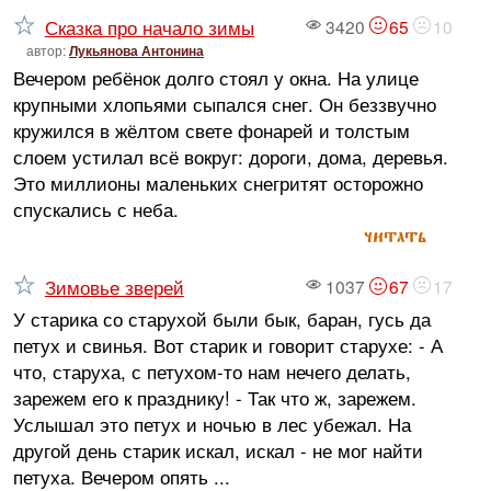
Сказка про начало зимы
3420
65
10
автор:
Лукьянова Антонина
Вечером ребёнок долго стоял у окна. На улице
крупными хлопьями сыпался снег. Он беззвучно
кружился в жёлтом свете фонарей и толстым
слоем устилал всё вокруг: дороги, дома, деревья.
Это миллионы маленьких снегритят осторожно
спускались с неба.
читать
Зимовье зверей
1037
67
17
У старика со старухой были бык, баран, гусь да
петух и свинья. Вот старик и говорит старухе: - А
что, старуха, с петухом-то нам нечего делать,
заре­жем его к празднику! - Так что ж, зарежем.
Услышал это петух и ночью в лес убежал. На
другой день старик искал, искал - не мог найти
петуха. Вече­ром опять ...