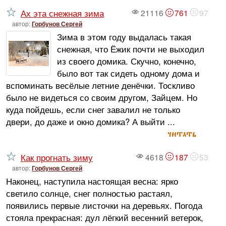
Ах эта снежная зима
21116
761
97
автор:
Горбунов Сергей
Зима в этом году выдалась такая
снежная, что Ёжик почти не выходил
из своего домика. Скучно, конечно,
было вот так сидеть одному дома и
вспоминать весёлые летние денёчки. Тоскливо
было не видеться со своим другом, Зайцем. Но
куда пойдешь, если снег завалил не только
двери, до даже и окно домика? А выйти ...
читать
Как прогнать зиму
4618
187
53
автор:
Горбунов Сергей
Наконец, наступила настоящая весна: ярко
светило солнце, снег полностью растаял,
появились первые листочки на деревьях. Погода
стояла прекрасная: дул лёгкий весенний ветерок,