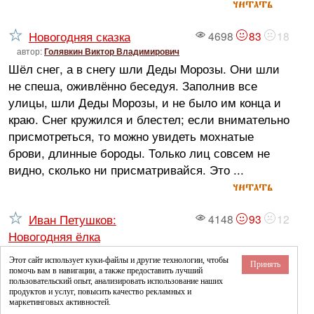
читать
Новогодняя сказка
4698
83
18
автор:
Голявкин Виктор Владимирович
Шёл снег, а в снегу шли Деды Морозы. Они шли
не спеша, оживлённо беседуя. Заполнив все
улицы, шли Деды Морозы, и не было им конца и
краю. Снег кружился и блестел; если внимательно
присмотреться, то можно увидеть мохнатые
брови, длинные бороды. Только лиц совсем не
видно, сколько ни присматривайся. Это ...
читать
Иван Петушков:
4148
93
12
Новогодняя ёлка
автор:
Усачёв Андрей
Этот сайт использует куки-файлы и другие технологии, чтобы
Принять
Я как-то на даче встречал Новый год, К
помочь вам в навигации, а также предоставить лучший
пользовательский опыт, анализировать использование наших
двенадцати двигалась стрелка… И вдруг за
продуктов и услуг, повысить качество рекламных и
окошком как что-то рванёт! Не бомба ли, думаю, в
маркетинговых активностей.