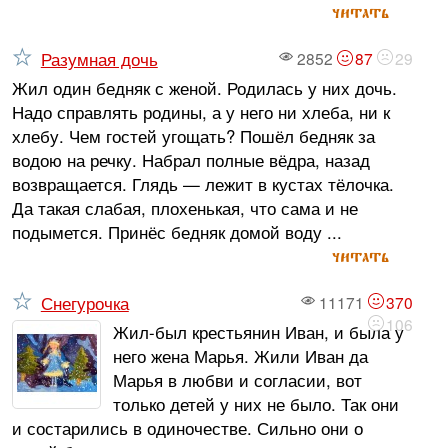
читать
Разумная дочь
2852
87
29
Жил один бедняк с женой. Родилась у них дочь.
Надо справлять родины, а у него ни хлеба, ни к
хлебу. Чем гостей угощать? Пошёл бедняк за
водою на речку. Набрал полные вёдра, назад
возвращается. Глядь — лежит в кустах тёлочка.
Да такая слабая, плохенькая, что сама и не
подымется. Принёс бедняк домой воду ...
читать
Снегурочка
11171
370
106
Жил-был крестьянин Иван, и была у
него жена Марья. Жили Иван да
Марья в любви и согласии, вот
только детей у них не было. Так они
и состарились в одиночестве. Сильно они о