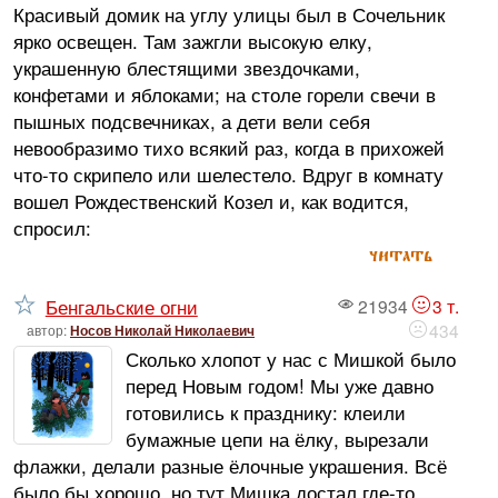
Красивый домик на углу улицы был в Сочельник
ярко освещен. Там зажгли высокую елку,
украшенную блестящими звездочками,
конфетами и яблоками; на столе горели свечи в
пышных подсвечниках, а дети вели себя
невообразимо тихо всякий раз, когда в прихожей
что-то скрипело или шелестело. Вдруг в комнату
вошел Рождественский Козел и, как водится,
спросил:
читать
Бенгальские огни
21934
3 т.
434
автор:
Носов Николай Николаевич
Сколько хлопот у нас с Мишкой было
перед Новым годом! Мы уже давно
готовились к празднику: клеили
бумажные цепи на ёлку, вырезали
флажки, делали разные ёлочные украшения. Всё
было бы хорошо, но тут Мишка достал где-то