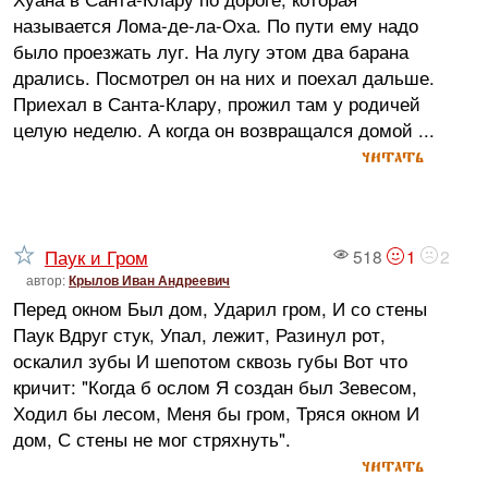
называется Лома-де-ла-Оха. По пути ему надо
было проезжать луг. На лугу этом два барана
дрались. Посмотрел он на них и поехал дальше.
Приехал в Санта-Клару, прожил там у родичей
целую неделю. А когда он возвращался домой ...
читать
Паук и Гром
518
1
2
автор:
Крылов Иван Андреевич
Перед окном Был дом, Ударил гром, И со стены
Паук Вдруг стук, Упал, лежит, Разинул рот,
оскалил зубы И шепотом сквозь губы Вот что
кричит: "Когда б ослом Я создан был Зевесом,
Ходил бы лесом, Меня бы гром, Тряся окном И
дом, С стены не мог стряхнуть".
читать