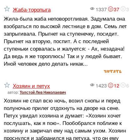
Жаба-торопыга
1337
37
3
Жила-была жаба неповоротливая. Задумала она
взобраться по высокой лестнице в дом. Семь лет
запрыгивала. Прыгнет на ступенечку, посидит.
Прыгнет на вторую, поспит. А с последней
ступеньки сорвалась и жалуется: - Ах, незадача!
Да ведь я же тороплюсь! Так и у людей бывает.
Иной человек дело делать никак...
читать
Хозяин и петух
1423
12
6
автор:
Толстой Лев Николаевич
Хозяин не спал всю ночь, возил снопы и перед
полуночью прилег отдохнуть на дворе на сене.
Петух увидал хозяина и думает: «Хозяин хочет
послушать, как я пою». Пообобрался поближе к
хозяину и закричал ему над самым ухом. Хозяин
проснулся и забранился на петуха, что он ему