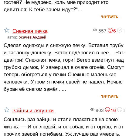
гостей? Не мудрено, коль мне приходит кто
дивиться; К тебе зачем идут?"...
читать
Снежная печка
557
6
1
автор:
Усачёв Андрей
Сделал однажды я снежную печку. Вставил трубу
и заслонку-дощечку. Веток подбросил в неё… Раз-
два-три! Снежная печка, гори! Ветер взметнул над
трубою дымок, И замерцал в очаге огонёк. Смогут
теперь обогреться у печки Снежные маленькие
человечки. Утром я печки своей не нашёл. Ночью
буран её снегом замёл. ...
читать
Зайцы и лягушки
803
16
3
Сошлись раз зайцы и стали плакаться на свою
жизнь: — И от людей, и от собак, и от орлов, и от
прочих зверей погибаем. Уж лучше раз умереть,