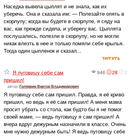
Наседка вывела цыплят и не знала, как их
уберечь. Она и сказала им: — Полезайте опять в
скорлупу; когда вы будете в скорлупе, я сяду на
вас, как прежде сидела, и уберегу вас. Цыплята
послушались, полезли в скорлупу, но не могли
никак влезть в нее и только помяли себе крылья.
Тогда один цыпленок и сказал...
читать
Я пуговицу себе сам
946
28
3
пришил!
автор:
Голявкин Виктор Владимирович
Я пуговицу себе сам пришил. Правда, я её криво
пришил, но ведь я её сам пришил! А меня мама
просит убрать со стола, как будто бы я не помог
своей маме, — ведь пуговицу я сам пришил! А
вчера вдруг дежурным назначили в классе. Очень
мне нужно дежурным быть! Я ведь пуговицу себе