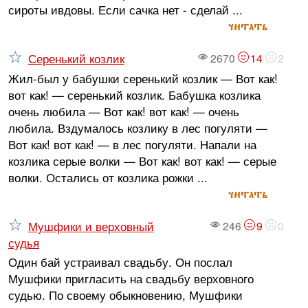
сироты ивдовы. Если сачка нет - сделай ...
читать
Серенький козлик
2670
14
2
Жил-был у бабушки серенький козлик — Вот как!
вот как! — серенький козлик. Бабушка козлика
очень любила — Вот как! вот как! — очень
любила. Вздумалось козлику в лес погуляти —
Вот как! вот как! — в лес погуляти. Напали на
козлика серые волки — Вот как! вот как! — серые
волки. Остались от козлика рожки ...
читать
Мушфики и верховный
246
9
0
судья
Один бай устраивал свадьбу. Он послал
Мушфики пригласить на свадьбу верховного
судью. По своему обыкновению, Мушфики