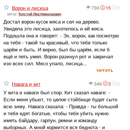
Ворон и лисица
730
15
6
автор:
Толстой Лев Николаевич
Достал ворон кусок мяса и сел на дерево.
Увидела это лисица, захоте­лось и ей мяса.
Подошла она и говорит: - Эх, ворон, как посмотрю
на тебя - такой ты красивый, что тебе только
царём и быть. И верно, был бы царём, если б
ещё и петь умел. Ворон разинул рот и закричал
изо всех сил. Мясо упало, лисица...
читать
Навага и кит
349
3
2
У кита и наваги был спор. Кит сказал наваге: -
Если меня убьют, то целое стойбище будет сыто
всю зиму. Навага сказала: - Правда - ты большой
и тебя едят богатые, чтобы тебя убить нужно
иметь байдару, гарпун, ремни и команду
выборных. А мной кормится вся беднота - и