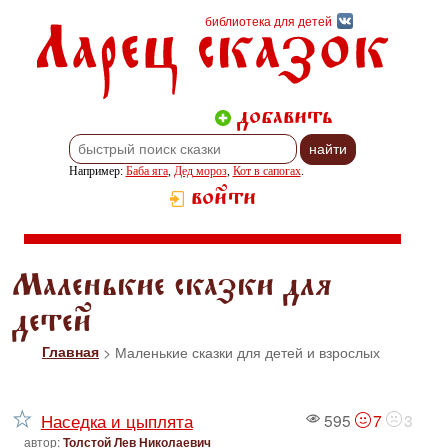
Ларец сказок
библиотека для детей
добавить
Например:
Баба яга
,
Дед мороз
,
Кот в сапогах
.
войти
Маленькие сказки для
детей
Главная
> Маленькие сказки для детей и взрослых
Наседка и цыплята
595
7
3
автор:
Толстой Лев Николаевич