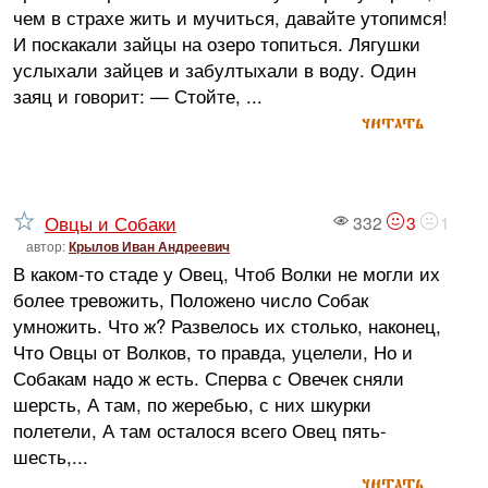
чем в страхе жить и мучиться, давайте утопимся!
И поскакали зайцы на озеро топиться. Лягушки
услыхали зайцев и забултыхали в воду. Один
заяц и говорит: — Стойте, ...
читать
Овцы и Собаки
332
3
1
автор:
Крылов Иван Андреевич
В каком-то стаде у Овец, Чтоб Волки не могли их
более тревожить, Положено число Собак
умножить. Что ж? Развелось их столько, наконец,
Что Овцы от Волков, то правда, уцелели, Но и
Собакам надо ж есть. Сперва с Овечек сняли
шерсть, А там, по жеребью, с них шкурки
полетели, А там осталося всего Овец пять-
шесть,...
читать