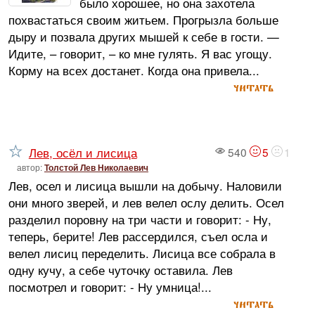
было хорошее, но она захотела
похвастаться своим житьем. Прогрызла больше
дыру и позвала других мышей к себе в гости. —
Идите, – говорит, – ко мне гулять. Я вас угощу.
Корму на всех достанет. Когда она привела...
читать
Лев, осёл и лисица
540
5
1
автор:
Толстой Лев Николаевич
Лев, осел и лисица вышли на добычу. Наловили
они много зверей, и лев велел ослу делить. Осел
разделил поровну на три части и говорит: - Ну,
теперь, берите! Лев рассердился, съел осла и
велел лисиц переделить. Лисица все собрала в
одну кучу, а себе чуточку оставила. Лев
посмотрел и говорит: - Ну умница!...
читать