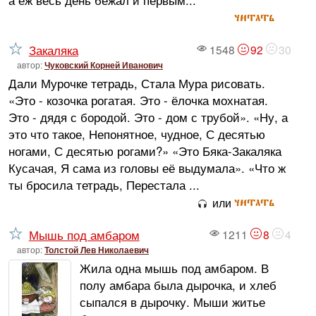
а еж весь день бежал и первым...
читать
Закаляка
1548
92
30
автор:
Чуковский Корней Иванович
Дали Мурочке тетрадь, Стала Мура рисовать.
«Это - козочка рогатая. Это - ёлочка мохнатая.
Это - дядя с бородой. Это - дом с трубой». «Ну, а
это что такое, Непонятное, чудное, С десятью
ногами, С десятью рогами?» «Это Бяка-Закаляка
Кусачая, Я сама из головы её выдумала». «Что ж
ты бросила тетрадь, Перестала ...
читать
или
Мышь под амбаром
1211
8
4
автор:
Толстой Лев Николаевич
Жила одна мышь под амбаром. В
полу амбара была дырочка, и хлеб
сыпался в дырочку. Мыши житье