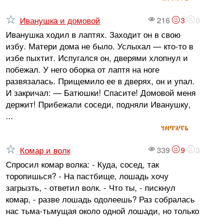
Иванушка и домовой
216
3
0
Иванушка ходил в лаптях. Заходит он в свою
избу. Матери дома не было. Услыхал — кто-то в
избе пыхтит. Испугался он, дверями хлопнул и
побежал. У него оборка от лаптя на ноге
развязалась. Прищемило ее в дверях, он и упал.
И закричал: — Батюшки! Спасите! Домовой меня
держит! Прибежали соседи, подняли Иванушку,
...
читать
Комар и волк
339
9
3
Спросил комар волка: - Куда, сосед, так
торопишься? - На пастбище, лошадь хочу
загрызть, - ответил волк. - Что ты, - пискнул
комар, - разве лошадь одолеешь? Раз собралась
нас тьма-тьмущая около одной лошади, но только