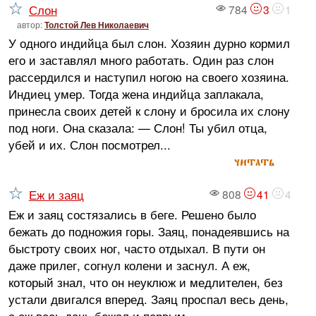
Слон
784
3
1
автор:
Толстой Лев Николаевич
У одного индийца был слон. Хозяин дурно кормил
его и заставлял много работать. Один раз слон
рассердился и наступил ногою на своего хозяина.
Индиец умер. Тогда жена индийца заплакала,
принесла своих детей к слону и бросила их слону
под ноги. Она сказала: — Слон! Ты убил отца,
убей и их. Слон посмотрел...
читать
Еж и заяц
808
41
4
Еж и заяц состязались в беге. Решено было
бежать до подножия горы. Заяц, понадеявшись на
быстроту своих ног, часто отдыхал. В пути он
даже прилег, согнул колени и заснул. А еж,
который знал, что он неуклюж и медлителен, без
устали двигался вперед. Заяц проспал весь день,