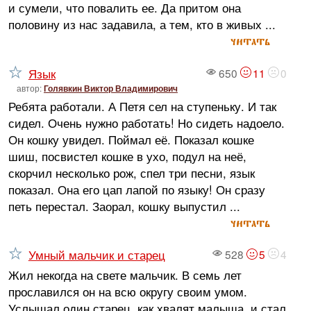
и сумели, что повалить ее. Да притом она
половину из нас задавила, а тем, кто в живых ...
читать
Язык
650
11
0
автор:
Голявкин Виктор Владимирович
Ребята работали. А Петя сел на ступеньку. И так
сидел. Очень нужно работать! Но сидеть надоело.
Он кошку увидел. Поймал её. Показал кошке
шиш, посвистел кошке в ухо, подул на неё,
скорчил несколько рож, спел три песни, язык
показал. Она его цап лапой по языку! Он сразу
петь перестал. Заорал, кошку выпустил ...
читать
Умный мальчик и старец
528
5
4
Жил некогда на свете мальчик. В семь лет
прославился он на всю округу своим умом.
Услышал один старец, как хвалят малыша, и стал