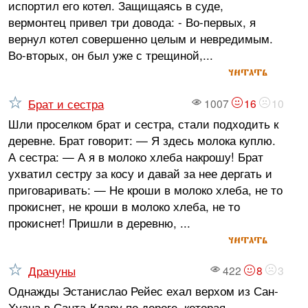
испортил его котел. Защищаясь в суде,
вермонтец привел три довода: - Во-первых, я
вернул котел совершенно целым и невредимым.
Во-вторых, он был уже с трещиной,...
читать
Брат и сестра
1007
16
10
Шли проселком брат и сестра, стали подходить к
деревне. Брат говорит: — Я здесь молока куплю.
А сестра: — А я в молоко хлеба накрошу! Брат
ухватил сестру за косу и давай за нее дергать и
приговаривать: — Не кроши в молоко хлеба, не то
прокиснет, не кроши в молоко хлеба, не то
прокиснет! Пришли в деревню, ...
читать
Драчуны
422
8
3
Однажды Эстанислао Рейес ехал верхом из Сан-
Хуана в Санта-Клару по дороге, которая