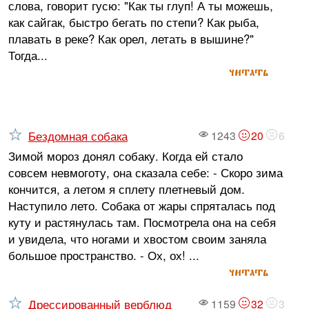
слова, говорит гусю: "Как ты глуп! А ты можешь,
как сайгак, быстро бегать по степи? Как рыба,
плавать в реке? Как орел, летать в вышине?"
Тогда...
читать
Бездомная собака
1243
20
6
Зимой мороз донял собаку. Когда ей стало
совсем невмоготу, она сказала себе: - Скоро зима
кончится, а летом я сплету плетневый дом.
Наступило лето. Собака от жары спряталась под
куту и растянулась там. Посмотрела она на себя
и увидела, что ногами и хвостом своим заняла
большое пространство. - Ох, ох! ...
читать
Дрессированный верблюд
1159
32
3