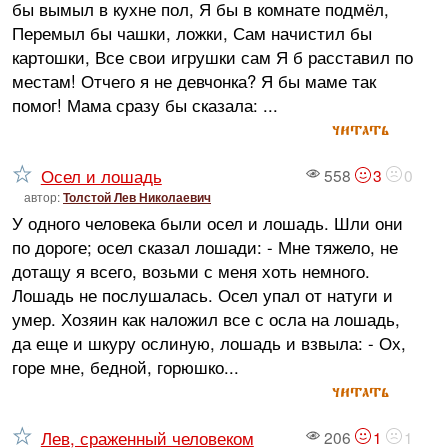
бы вымыл в кухне пол, Я бы в комнате подмёл,
Перемыл бы чашки, ложки, Сам начистил бы
картошки, Все свои игрушки сам Я б расставил по
местам! Отчего я не девчонка? Я бы маме так
помог! Мама сразу бы сказала: ...
читать
Осел и лошадь
558
3
0
автор:
Толстой Лев Николаевич
У одного человека были осел и лошадь. Шли они
по дороге; осел сказал лошади: - Мне тяжело, не
дотащу я всего, возьми с меня хоть немного.
Лошадь не послушалась. Осел упал от натуги и
умер. Хозяин как наложил все с осла на лошадь,
да еще и шкуру ослиную, лошадь и взвыла: - Ох,
горе мне, бедной, горюшко...
читать
Лев, сраженный человеком
206
1
1