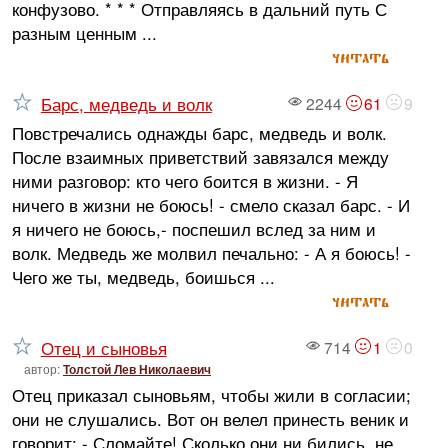
конфузово. * * * Отправляясь в дальний путь С
разным ценным ...
читать
Барс, медведь и волк
2244
61
9
Повстречались однажды барс, медведь и волк.
После взаимных приветствий завязался между
ними разговор: кто чего боится в жизни. - Я
ничего в жизни не боюсь! - смело сказал барс. - И
я ничего не боюсь,- поспешил вслед за ним и
волк. Медведь же молвил печально: - А я боюсь! -
Чего же ты, медведь, боишься ...
читать
Отец и сыновья
714
1
0
автор:
Толстой Лев Николаевич
Отец приказал сыновьям, чтобы жили в согласии;
они не слушались. Вот он велел принесть веник и
говорит: - Сломайте! Сколько они ни бились, не