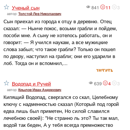
Ученый сын
841
11
3
автор:
Толстой Лев Николаевич
Сын приехал из города к отцу в деревню. Отец
сказал: — Нынче покос, возьми грабли и пойдем,
пособи мне. А сыну не хотелось работать, он и
говорит: — Я учился наукам, а все мужицкие
слова забыл; что такое грабли? Только он пошел
по двору, наступил на грабли; они его ударили в
лоб. Тогда он и вспомнил,...
читать
Водопад и Ручей
639
4
3
автор:
Крылов Иван Андреевич
Кипящий Водопад, свергался со скал, Целебному
ключу с надменностью сказал (Который под горой
едва лишь был приметен, Но силой славился
лечебною своей): "Не странно ль это? Ты так мал,
водой так беден, А у тебя всегда премножество