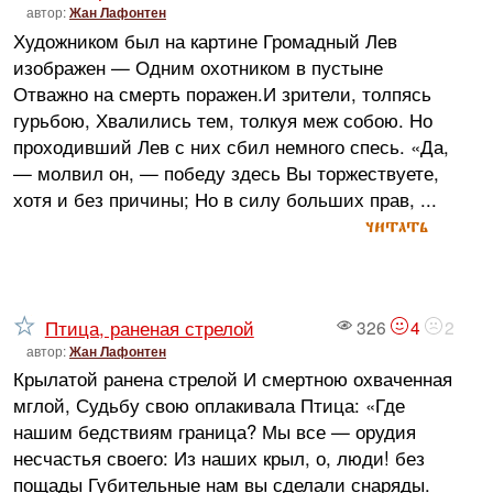
автор:
Жан Лафонтен
Художником был на картине Громадный Лев
изображен — Одним охотником в пустыне
Отважно на смерть поражен.И зрители, толпясь
гурьбою, Хвалились тем, толкуя меж собою. Но
проходивший Лев с них сбил немного спесь. «Да,
— молвил он, — победу здесь Вы торжествуете,
хотя и без причины; Но в силу больших прав, ...
читать
Птица, раненая стрелой
326
4
2
автор:
Жан Лафонтен
Крылатой ранена стрелой И смертною охваченная
мглой, Судьбу свою оплакивала Птица: «Где
нашим бедствиям граница? Мы все — орудия
несчастья своего: Из наших крыл, о, люди! без
пощады Губительные нам вы сделали снаряды.