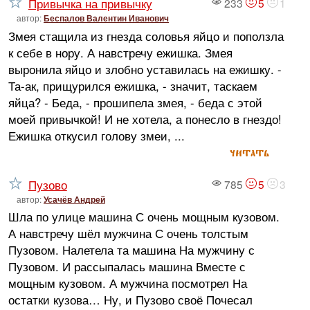
Привычка на привычку
233
5
1
автор:
Беспалов Валентин Иванович
Змея стащила из гнезда соловья яйцо и поползла
к себе в нору. А навстречу ежишка. Змея
выронила яйцо и злобно уставилась на ежишку. -
Та-ак, прищурился ежишка, - значит, таскаем
яйца? - Беда, - прошипела змея, - беда с этой
моей привычкой! И не хотела, а понесло в гнездо!
Ежишка откусил голову змеи, ...
читать
Пузово
785
5
3
автор:
Усачёв Андрей
Шла по улице машина С очень мощным кузовом.
А навстречу шёл мужчина С очень толстым
Пузовом. Налетела та машина На мужчину с
Пузовом. И рассыпалась машина Вместе с
мощным кузовом. А мужчина посмотрел На
остатки кузова… Ну, и Пузово своё Почесал