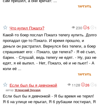
сам пришил, а они кричат: ...
читать
Что купил Пэкалэ?
230
5
1
Какой-то боер послал Пэкалэ телегу купить. Долго
пропадал где-то Пэкалэ. И время прошло, и
деньги он растратил. Вернулся без телеги, а боер
спрашивает его: - Пэкалэ, где телега? - Я её съел,
барин. - Слушай, ведь телегу не едят. - Ну, раз не
едят, я её выпил. - Нет, Пэкалэ, её и не пьют! - А
коли её ...
читать
Если был бы я девчонкой
1128
26
6
автор:
Успенский Эдуард
Если был бы я девчонкой - Я бы время не терял!
Я б на улице не прыгал, Я б рубашки постирал, Я