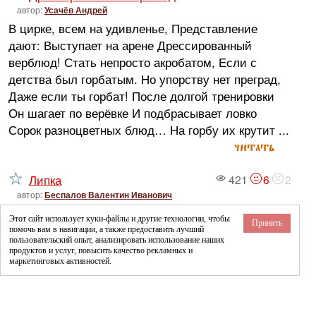
автор:
Усачёв Андрей
В цирке, всем на удивленье, Представление
дают: Выступает на арене Дрессированный
верблюд! Стать непросто акробатом, Если с
детства был горбатым. Но упорству нет преград,
Даже если ты горбат! После долгой тренировки
Он шагает по верёвке И подбрасывает ловко
Сорок разноцветных блюд… На горбу их крутит ...
читать
Липка
421
6
2
автор:
Беспалов Валентин Иванович
Однажды спасались путники от жары в тени
Этот сайт использует куки-файлы и другие технологии, чтобы
Принять
липки и от нечего делать соображали: - Яблоня -
помочь вам в навигации, а также предоставить лучший
пользовательский опыт, анализировать использование наших
дерево полезное, яблоки даёт. Яблочка бы
продуктов и услуг, повысить качество рекламных и
сейчас. - Вишня - дерево полезное, вишни даёт.
маркетинговых активностей.
Вишенки бы сейчас. - Слива-дерево полезное,
сливы даёт. Сливки бы сейчас. Разохотились на
фрукты, оглядели липку, и все в один ...