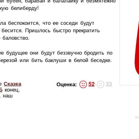
ли бубен, барабан и балалайку и безмятежно
акую белиберду!
ла беспокоится, что ее соседи будут
 бесится. Пришлось быстро прекратить
 баловство.
е будущее они будут беззвучно бродить по
березой или бить баклуши в белой беседке.
ке
Сказка
52
33
Оценка:
Б
конец,
а наш
ис