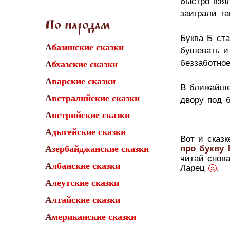
быстро взя
заиграли т
По народам
Буква Б ста
Абазинские сказки
бушевать и
беззаботное
Абхазские сказки
Аварские сказки
В ближайше
двору под 
Австралийские сказки
Австрийские сказки
Адыгейские сказки
Вот и сказ
про букву 
Азербайджанские сказки
читай снов
Албанские сказки
Ларец
.
Алеутские сказки
Алтайские сказки
Американские сказки