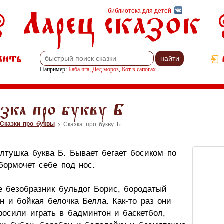
Ларец сказок
библиотека для детей
вить
Например:
Баба яга
,
Дед мороз
,
Кот в сапогах
.
зка про букву Б
Сказки про буквы
> Сказка про букву Б
лтушка буква Б. Бывает бегает босиком по
бормочет себе под нос.
е безобразник бульдог Борис, бородатый
н и бойкая белочка Белла. Как-то раз они
росили играть в бадминтон и баскетбол,