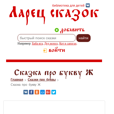
Ларец сказок
библиотека для детей
добавить
Например:
Баба яга
,
Дед мороз
,
Кот в сапогах
.
войти
Сказка про букву Ж
Главная
Сказки про буквы
>
>
Сказка про букву Ж