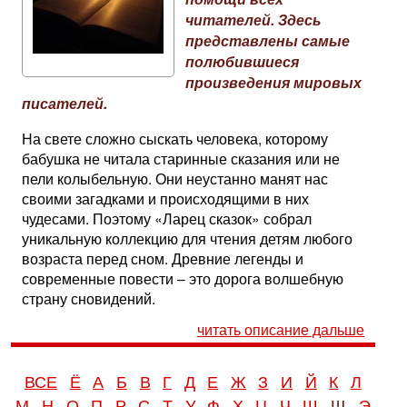
читателей. Здесь
представлены самые
полюбившиеся
произведения мировых
писателей.
На свете сложно сыскать человека, которому
бабушка не читала старинные сказания или не
пели колыбельную. Они неустанно манят нас
своими загадками и происходящими в них
чудесами. Поэтому «Ларец сказок» собрал
уникальную коллекцию для чтения детям любого
возраста перед сном. Древние легенды и
современные повести – это дорога волшебную
страну сновидений.
читать описание дальше
ВСЕ
Ё
А
Б
В
Г
Д
Е
Ж
З
И
Й
К
Л
М
Н
О
П
Р
С
Т
У
Ф
Х
Ц
Ч
Ш
Щ
Э