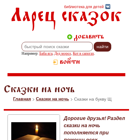
Ларец сказок
библиотека для детей
добавить
Например:
Баба яга
,
Дед мороз
,
Кот в сапогах
.
войти
Сказки на ночь
Главная
>
Сказки на ночь
> Сказки на букву Щ
Дорогие друзья! Раздел
сказки на ночь
пополняется при
помощи всех