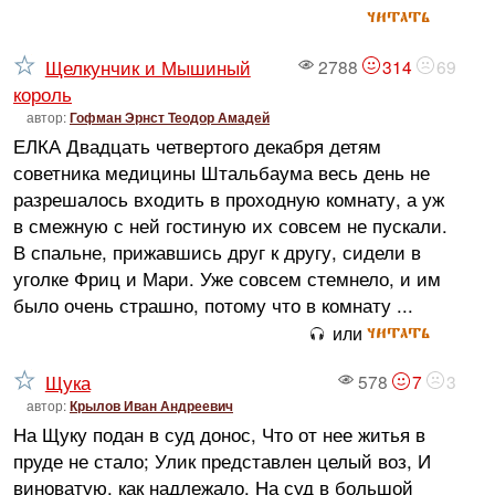
читать
Щелкунчик и Мышиный
2788
314
69
король
автор:
Гофман Эрнст Теодор Амадей
ЕЛКА Двадцать четвертого декабря детям
советника медицины Штальбаума весь день не
разрешалось входить в проходную комнату, а уж
в смежную с ней гостиную их совсем не пускали.
В спальне, прижавшись друг к другу, сидели в
уголке Фриц и Мари. Уже совсем стемнело, и им
было очень страшно, потому что в комнату ...
читать
или
Щука
578
7
3
автор:
Крылов Иван Андреевич
На Щуку подан в суд донос, Что от нее житья в
пруде не стало; Улик представлен целый воз, И
виноватую, как надлежало, На суд в большой