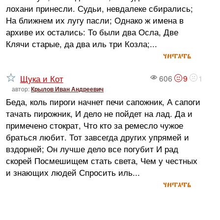
лохани принесли. Судьи, невдалеке сбирались;
На ближнем их лугу пасли; Однако ж имена в
архиве их остались: То были два Осла, Две
Клячи старые, да два иль три Козла;...
читать
Щука и Кот
606
9
1
автор:
Крылов Иван Андреевич
Беда, коль пироги начнет печи сапожник, А сапоги
тачать пирожник, И дело не пойдет на лад. Да и
примечено стократ, Что кто за ремесло чужое
браться любит. Тот завсегда других упрямей и
вздорней; Он лучше дело все погубит И рад
скорей Посмешищем стать света, Чем у честных
и знающих людей Спросить иль...
читать