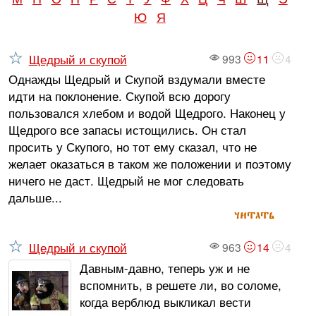
Ю
Я
Щедрый и скупой
993
11
4
Однажды Щедрый и Скупой вздумали вместе
идти на поклонение. Скупой всю дорогу
пользовался хлебом и водой Щедрого. Наконец у
Щедрого все запасы истощились. Он стал
просить у Скупого, но тот ему сказал, что не
желает оказаться в таком же положении и поэтому
ничего не даст. Щедрый не мог следовать
дальше...
читать
Щедрый и скупой
963
14
4
Давным-давно, теперь уж и не
вспомнить, в решете ли, во соломе,
когда верблюд выкликал вести