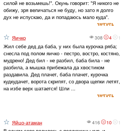
силой не возьмешь!". Окунь говорит: "Я никого не
обижу, зря величаться не буду, но зато я долго
дух не испускаю, да и попадаюсь мало куда".
читать
Яичко
308
4
1
Жил себе дед да баба, у них была курочка ряба;
снесла под полом яичко - пестро, востро, костяно,
мудрено! Дед бил - не разбил, баба била - не
разбила, а мышка прибежала да хвостиком
раздавила. Дед плачет, баба плачет, курочка
кудкудачет, ворота скрипят, со двора щепки летят,
на избе верх шатается! Шли ...
читать
Яйцо-атаман
416
10
1
В одном селе водилось с полдюжины кур, и