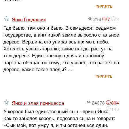
читать
Янко Гондашик
216
7
2
Где было, там оно и было. В семьдесят седьмом
государстве, в англицкой земле выросло стальное
дерево. Вершина его упиралась прямо в небо.
Хотелось узнать королю, какие плоды растут на
том дереве. Единственную дочь и половину
царства обещал он тому, кто узнает, что растёт на
дереве, какие такие плоды? ...
читать
Янко и злая принцесса
24378
804
140
У короля был единственный сын - принц Янко.
Как-то заболел король, подозвал сына и говорит:
«Сын мой, вот умру я, и ты останешься один.