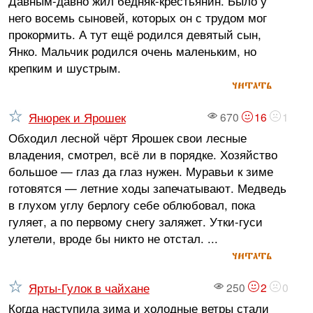
Давным-давно жил бедняк-крестьянин. Было у
него восемь сыновей, которых он с трудом мог
прокормить. А тут ещё родился девятый сын,
Янко. Мальчик родился очень маленьким, но
крепким и шустрым.
читать
Янюрек и Ярошек
670
16
1
Обходил лесной чёрт Ярошек свои лесные
владения, смотрел, всё ли в порядке. Хозяйство
большое — глаз да глаз нужен. Муравьи к зиме
готовятся — летние ходы запечатывают. Медведь
в глухом углу берлогу себе облюбовал, пока
гуляет, а по первому снегу заляжет. Утки-гуси
улетели, вроде бы никто не отстал. ...
читать
Ярты-Гулок в чайхане
250
2
0
Когда наступила зима и холодные ветры стали