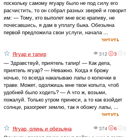
поскольку самому ягуару было не под силу его
расчистить, то он собрал разных зверей и говорит
им: — Тому, кто выполет мне всю крапиву, не
почесавшись, я дам в уплату быка. Обезьяна
первой предложила свои услуги, начала ...
читать
Ягуар и тапир
312
3
1
— Здравствуй, приятель тапир! — Как дела,
приятель ягуар? — Неважно. Когда я брожу
ночью, то всегда накалываю лапы о колючки в
траве. Может, одолжишь мне твои копыта, чтоб
удобней было ходить? — А что ж, возьми,
пожалуй. Только утром принеси, а то как взойдет
солнце, разогреет землю, так я обожгу лапы, ...
читать
Ягуар, олень и обезьяна
374
6
2