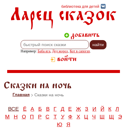
Ларец сказок
библиотека для детей
добавить
Например:
Баба яга
,
Дед мороз
,
Кот в сапогах
.
войти
Сказки на ночь
Главная
> Сказки на ночь
ВСЕ
Ё
А
Б
В
Г
Д
Е
Ж
З
И
Й
К
Л
М
Н
О
П
Р
С
Т
У
Ф
Х
Ц
Ч
Ш
Щ
Э
Ю
Я