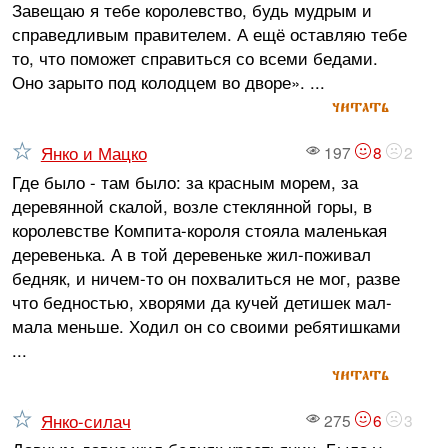
Завещаю я тебе королевство, будь мудрым и
справедливым правителем. А ещё оставляю тебе
то, что поможет справиться со всеми бедами.
Оно зарыто под колодцем во дворе». ...
читать
Янко и Мацко
197
8
2
Где было - там было: за красным морем, за
деревянной скалой, возле стеклянной горы, в
королевстве Компита-короля стояла маленькая
деревенька. А в той деревеньке жил-поживал
бедняк, и ничем-то он похвалиться не мог, разве
что бедностью, хворями да кучей детишек мал-
мала меньше. Ходил он со своими ребятишками
...
читать
Янко-силач
275
6
3