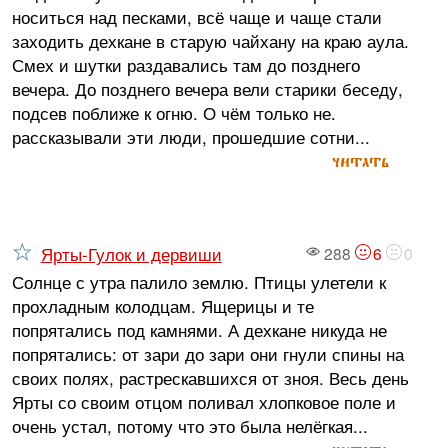
носиться над песками, всё чаще и чаще стали
заходить дехкане в старую чайхану на краю аула.
Смех и шутки раздавались там до позднего
вечера. До позднего вечера вели старики беседу,
подсев поближе к огню. О чём только не.
рассказывали эти люди, прошедшие сотни...
читать
Ярты-Гулок и дервиши
288
6
0
Солнце с утра палило землю. Птицы улетели к
прохладным колодцам. Ящерицы и те
попрятались под камнями. А дехкане никуда не
попрятались: от зари до зари они гнули спины на
своих полях, растрескавшихся от зноя. Весь день
Ярты со своим отцом поливал хлопковое поле и
очень устал, потому что это была нелёгкая...