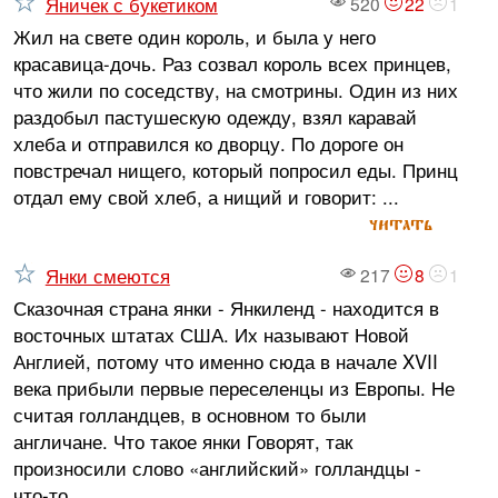
Яничек с букетиком
520
22
1
Жил на свете один король, и была у него
красавица-дочь. Раз созвал король всех принцев,
что жили по соседству, на смотрины. Один из них
раздобыл пастушескую одежду, взял каравай
хлеба и от­правился ко дворцу. По дороге он
повстречал нищего, который попросил еды. Принц
отдал ему свой хлеб, а нищий и говорит: ...
читать
Янки смеются
217
8
1
Сказочная страна янки - Янкиленд - находится в
восточных штатах США. Их называют Новой
Англией, потому что именно сюда в начале XVII
века прибыли первые переселенцы из Европы. Не
считая голландцев, в основном то были
англичане. Что такое янки Говорят, так
произносили слово «английский» голландцы -
что-то...