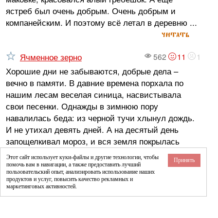
ястреб был очень добрым. Очень добрым и
компанейским. И поэтому всё летал в деревню ...
читать
Ячменное зерно
562
11
1
Хорошие дни не забываются, добрые дела –
вечно в памяти. В давние времена порхала по
нашим лесам веселая синица, насвистывала
свои песенки. Однажды в зимнюю пору
навалилась беда: из черной тучи хлынул дождь.
И не утихал девять дней. А на десятый день
запощелкивал мороз, и вся земля покрылась
толстой ...
Этот сайт использует куки-файлы и другие технологии, чтобы
Принять
читать
помочь вам в навигации, а также предоставить лучший
пользовательский опыт, анализировать использование наших
продуктов и услуг, повысить качество рекламных и
Яшка
1699
45
25
маркетинговых активностей.
автор:
Чарушин Евгений Иванович
Я ходил, ходил по зоосаду, устал и сел отдохнуть