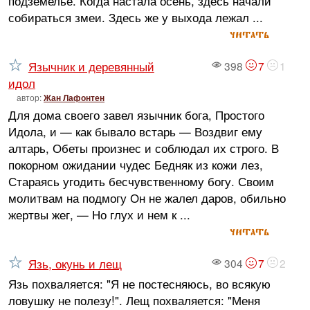
подземелье. Когда настала осень, здесь начали
собираться змеи. Здесь же у выхода лежал ...
читать
Язычник и деревянный
398
7
1
идол
автор:
Жан Лафонтен
Для дома своего завел язычник бога, Простого
Идола, и — как бывало встарь — Воздвиг ему
алтарь, Обеты произнес и соблюдал их строго. В
покорном ожидании чудес Бедняк из кожи лез,
Стараясь угодить бесчувственному богу. Своим
молитвам на подмогу Он не жалел даров, обильно
жертвы жег, — Но глух и нем к ...
читать
Язь, окунь и лещ
304
7
2
Язь похваляется: "Я не постесняюсь, во всякую
ловушку не полезу!". Лещ похваляется: "Меня