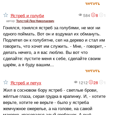
читать
Ястреб и голуби
584
8
1
автор:
Толстой Лев Николаевич
Гонялся, гонялся ястреб за голубями, не мог ни
одного поймать. Вот он и вздумал их обмануть.
Подлетел он к голубятне, сел на дерево и стал им
говорить, что хочет им служить. - Мне, - говорит, -
делать нечего, а я вас люблю. Вы вот что
сделайте: пустите меня к себе, сделайте своим
царём, а я буду вашим...
читать
Ястреб и петух
1212
28
1
Жил в сосновом бору ястреб - светлые брови,
жёлтые глаза, серая грудка в крапинку. И, - хотите
верьте, хотите не верьте - было у ястреба
жемчужное ожерелье, а на голове, на самой
маковке, красовался алый гребешок. А ещё