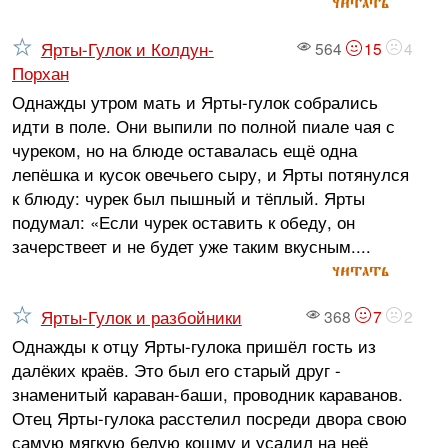
читать
Ярты-Гулок и Колдун-
564
15
4
Порхан
Однажды утром мать и Ярты-гулок собрались
идти в поле. Они выпили по полной пиале чая с
чуреком, но на блюде оставалась ещё одна
лепёшка и кусок овечьего сыру, и Ярты потянулся
к блюду: чурек был пышный и тёплый. Ярты
подумал: «Если чурек оставить к обеду, он
зачерствеет и не будет уже таким вкусным....
читать
Ярты-Гулок и разбойники
368
7
2
Однажды к отцу Ярты-гулока пришёл гость из
далёких краёв. Это был его старый друг -
знаменитый караван-баши, проводник караванов.
Отец Ярты-гулока расстелил посреди двора свою
самую мягкую белую кошму и усадил на неё