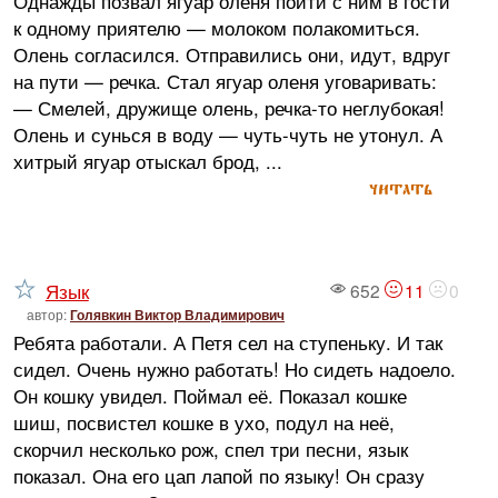
Однажды позвал ягуар оленя пойти с ним в гости
к одному приятелю — молоком полакомиться.
Олень согласился. Отправились они, идут, вдруг
на пути — речка. Стал ягуар оленя уговаривать:
— Смелей, дружище олень, речка-то неглубокая!
Олень и сунься в воду — чуть-чуть не утонул. А
хитрый ягуар отыскал брод, ...
читать
Язык
652
11
0
автор:
Голявкин Виктор Владимирович
Ребята работали. А Петя сел на ступеньку. И так
сидел. Очень нужно работать! Но сидеть надоело.
Он кошку увидел. Поймал её. Показал кошке
шиш, посвистел кошке в ухо, подул на неё,
скорчил несколько рож, спел три песни, язык
показал. Она его цап лапой по языку! Он сразу