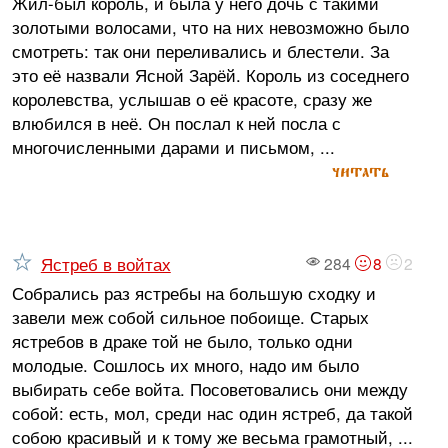
Жил-был король, и была у него дочь с такими
золотыми волосами, что на них невозможно было
смотреть: так они переливались и блестели. За
это её назвали Ясной Зарёй. Король из соседнего
королевства, услышав о её красоте, сразу же
влюбился в неё. Он послал к ней посла с
многочисленными дарами и письмом, ...
читать
Ястреб в войтах
284
8
2
Собрались раз ястребы на большую сходку и
завели меж собой сильное побоище. Старых
ястребов в драке той не было, только одни
молодые. Сошлось их много, надо им было
выбирать себе войта. Посоветовались они между
собой: есть, мол, среди нас один ястреб, да такой
собою красивый и к тому же весьма грамотный, ...