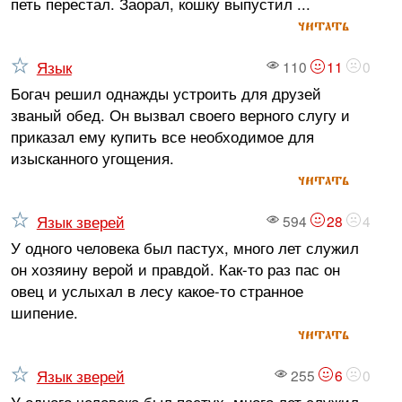
петь перестал. Заорал, кошку выпустил ...
читать
Язык
110
11
0
Богач решил однажды устроить для друзей
званый обед. Он вызвал своего верного слугу и
приказал ему купить все необходимое для
изысканного угощения.
читать
Язык зверей
594
28
4
У одного человека был пастух, много лет служил
он хозяину верой и правдой. Как-то раз пас он
овец и услыхал в лесу какое-то странное
шипение.
читать
Язык зверей
255
6
0
У одного человека был пастух, много лет служил