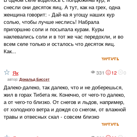
снесли они десяток яиц. А тут, как на грех, одна
женщина говорит: - Дай-ка я угощу наших кур
солью, чтобы лучше неслись! Набрала
пригоршню соли и посыпала курам. Куры
наклевались соли и в тот же час передохли, и во
всем селе только и осталось что десяток яиц.
Как...
читать
Як
331
12
0
автор:
Дональд Биссет
Далеко-далеко, так далеко, что и не доберешься,
жил в горах Тибета як. Конечно, от чего-то далеко,
а от чего-то близко. От снегов и льдов, например,
от холодного ветра и дождя со снегом, от влажной
травы и отвесных скал - совсем близко
читать