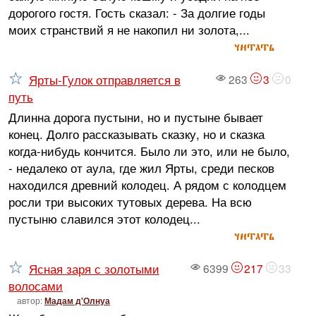
дорогого гостя. Гость сказал: - За долгие годы
моих странствий я не накопил ни золота,...
читать
Ярты-Гулок отправляется в
263
3
0
путь
Длинна дорога пустыни, но и пустыне бывает
конец. Долго рассказывать сказку, но и сказка
когда-нибудь кончится. Было ли это, или не было,
- недалеко от аула, где жил Ярты, среди песков
находился древний колодец. А рядом с колодцем
росли три высоких тутовых дерева. На всю
пустыню славился этот колодец...
читать
Ясная заря с золотыми
6399
217
33
волосами
автор:
Мадам д'Олнуа