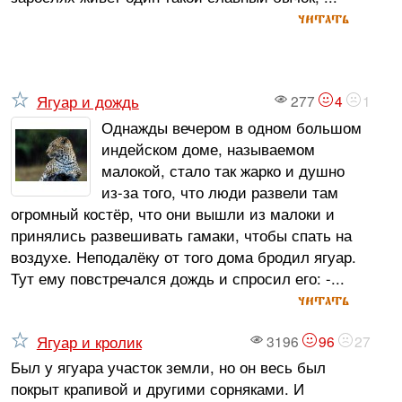
читать
Ягуар и дождь
277
4
1
Однажды вечером в одном большом
индейском доме, называемом
малокой, стало так жарко и душно
из-за того, что люди развели там
огромный костёр, что они вышли из малоки и
принялись развешивать гамаки, чтобы спать на
воздухе. Неподалёку от того дома бродил ягуар.
Тут ему повстречался дождь и спросил его: -...
читать
Ягуар и кролик
3196
96
27
Был у ягуара участок земли, но он весь был
покрыт крапивой и другими сорняками. И