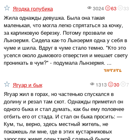
Ягодка голубика
3024
63
33
Жила однажды девушка. Была она такая
маленькая, что могла легко спрятаться за кочку,
за карликовую березку. Потому прозвали ее
Лынзермя. Сидела как-то Лынзермя одна у себя в
чуме и шила. Вдруг в чуме стало темно. "Кто это
уселся около дымового отверстия и мешает свету
проникать в чум?" - подумала Лынзермя. ...
читать
Ягуар и бык
1313
30
7
Ягуар жил в горах, но частенько спускался в
долину и резал там скот. Однажды приметил он
одного быка и стал думать, как бы ему половчее
отбить его от стада. И стал он быка просить: —
Кум, ты, верно, здесь местный житель, не
покажешь ли мне, где в этих кустарниковых
зарослях живет один такой славный бычок, ...