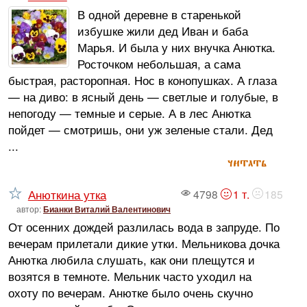
В одной деревне в старенькой
избушке жили дед Иван и баба
Марья. И была у них внучка Анютка.
Росточком небольшая, а сама
быстрая, расторопная. Нос в конопушках. А глаза
— на диво: в ясный день — светлые и голубые, в
непогоду — темные и серые. А в лес Анютка
пойдет — смотришь, они уж зеленые стали. Дед
...
читать
Анюткина утка
4798
1 т.
185
автор:
Бианки Виталий Валентинович
От осенних дождей разлилась вода в запруде. По
вечерам прилетали дикие утки. Мельникова дочка
Анютка любила слушать, как они плещутся и
возятся в темноте. Мельник часто уходил на
охоту по вечерам. Анютке было очень скучно