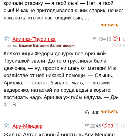
кричали старику — я твой сын! — Нет, я твой
сын! И как не приглядывался к ним старик, не мог
признать, кто же настоящий сын, ...
читать
Аришка-Трусишка
10410
1 т.
355
автор:
Бианки Виталий Валентинович
Колхозницы Федоры дочурку все Аришкой-
Трусишкой звали. До того трусливая была
девчонка, — ну, просто ни шагу от матери! И в
хозяйстве от неё никакой помощи. — Слышь,
Аришка, — скажет, бывало, мать, — возьми
ведёрочко, натаскай из пруда воды в корыто:
постирать надо. Аришка уж губы надула. — Да-
а!.. В ...
читать
или
Ару-Мёндюр
2246
93
12
Жил на Алтае храбрый богатырь Ару-Мёндюр.