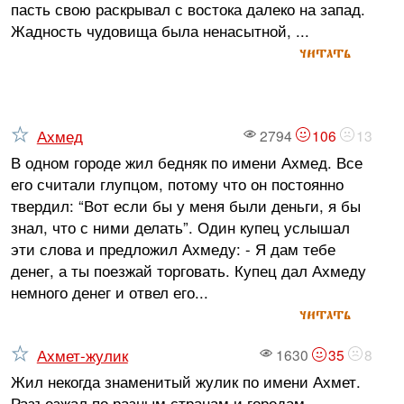
пасть свою раскрывал с востока далеко на запад.
Жадность чудовища была ненасытной, ...
читать
Ахмед
2794
106
13
В одном городе жил бедняк по имени Ахмед. Все
его считали глупцом, потому что он постоянно
твердил: “Вот если бы у меня были деньги, я бы
знал, что с ними делать”. Один купец услышал
эти слова и предложил Ахмеду: - Я дам тебе
денег, а ты поезжай торговать. Купец дал Ахмеду
немного денег и отвел его...
читать
Ахмет-жулик
1630
35
8
Жил некогда знаменитый жулик по имени Ахмет.
Разъезжал по разным странам и городам,