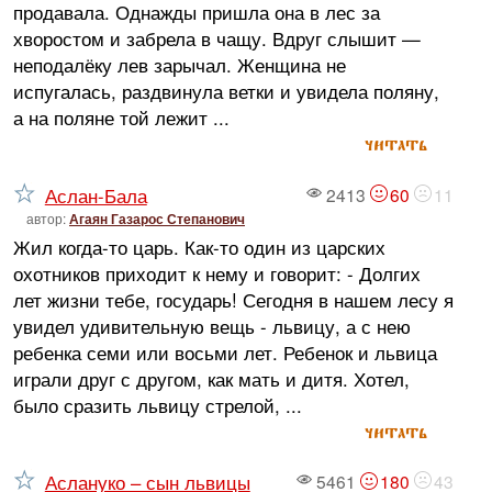
продавала. Однажды пришла она в лес за
хворостом и забрела в чащу. Вдруг слышит —
неподалёку лев зарычал. Женщина не
испугалась, раздвинула ветки и увидела поляну,
а на поляне той лежит ...
читать
Аслан-Бала
2413
60
11
автор:
Агаян Газарос Степанович
Жил когда-то царь. Как-то один из царских
охотников приходит к нему и говорит: - Долгих
лет жизни тебе, государь! Сегодня в нашем лесу я
увидел удивительную вещь - львицу, а с нею
ребенка семи или восьми лет. Ребенок и львица
играли друг с другом, как мать и дитя. Хотел,
было сразить львицу стрелой, ...
читать
Аслануко – сын львицы
5461
180
43