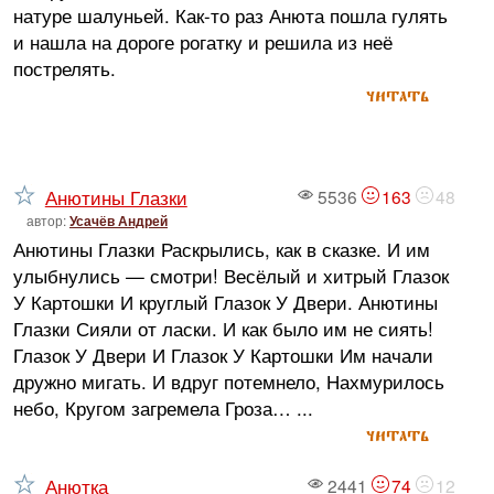
натуре шалуньей. Как-то раз Анюта пошла гулять
и нашла на дороге рогатку и решила из неё
пострелять.
читать
Анютины Глазки
5536
163
48
автор:
Усачёв Андрей
Анютины Глазки Раскрылись, как в сказке. И им
улыбнулись — смотри! Весёлый и хитрый Глазок
У Картошки И круглый Глазок У Двери. Анютины
Глазки Сияли от ласки. И как было им не сиять!
Глазок У Двери И Глазок У Картошки Им начали
дружно мигать. И вдруг потемнело, Нахмурилось
небо, Кругом загремела Гроза… ...
читать
Анютка
2441
74
12