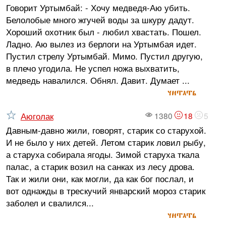
Говорит Уртымбай: - Хочу медведя-Аю убить.
Белолобые много жгучей воды за шкуру дадут.
Хороший охотник был - любил хвастать. Пошел.
Ладно. Аю вылез из берлоги на Уртымбая идет.
Пустил стрелу Уртымбай. Мимо. Пустил другую,
в плечо угодила. Не успел ножа выхватить,
медведь навалился. Обнял. Давит. Думает ...
читать
Аюголак
1380
18
5
Давным-давно жили, говорят, старик со старухой.
И не было у них детей. Летом старик ловил рыбу,
а старуха собирала ягоды. Зимой старуха ткала
палас, а старик возил на санках из лесу дрова.
Так и жили они, как могли, да как бог послал, и
вот однажды в трескучий январский мороз старик
заболел и свалился...
читать