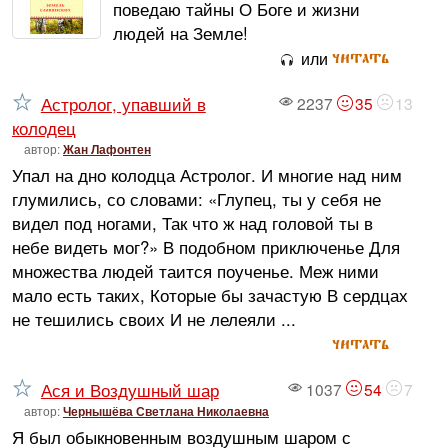
поведаю тайны О Боге и жизни
людей на Земле!
читать
или
Астролог, упавший в
2237
35
13
колодец
автор:
Жан Лафонтен
Упал на дно колодца Астролог. И многие над ним
глумились, со словами: «Глупец, ты у себя не
видел под ногами, Так что ж над головой ты в
небе видеть мог?» В подобном приключенье Для
множества людей таится поученье. Меж ними
мало есть таких, Которые бы зачастую В сердцах
не тешились своих И не лелеяли ...
читать
Ася и Воздушный шар
1037
54
7
автор:
Чернышёва Светлана Николаевна
Я был обыкновенным воздушным шаром с