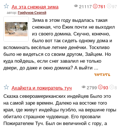
Ах эта снежная зима
21117
761
97
автор:
Горбунов Сергей
Зима в этом году выдалась такая
снежная, что Ёжик почти не выходил
из своего домика. Скучно, конечно,
было вот так сидеть одному дома и
вспоминать весёлые летние денёчки. Тоскливо
было не видеться со своим другом, Зайцем. Но
куда пойдешь, если снег завалил не только
двери, до даже и окно домика? А выйти ...
читать
Ахайюта и пожиратель туч
2799
93
8
Сказка североамериканских индейцев Было это
на самой заре времен. Далеко на востоке того
края, где живут индейцы пуэбло, на вершине горы
обитало страшное чудовище. Его прозвали
Пожирателем Туч. Был он величиной с гору, а