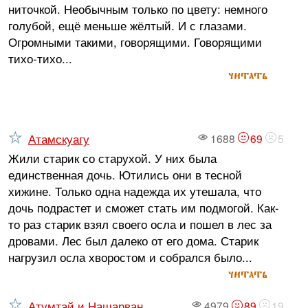
ниточкой. Необычным только по цвету: немного
голубой, ещё меньше жёлтый. И с глазами.
Огромными такими, говорящими. Говорящими
тихо-тихо...
читать
Атамскуагу
1688
69
5
Жили старик со старухой. У них была
единственная дочь. Ютились они в тесной
хижине. Только одна надежда их утешала, что
дочь подрастет и сможет стать им подмогой. Как-
то раз старик взял своего осла и пошел в лес за
дровами. Лес был далеко от его дома. Старик
нагрузил осла хворостом и собрался было...
читать
Атумтай и Нашарван
4979
89
19