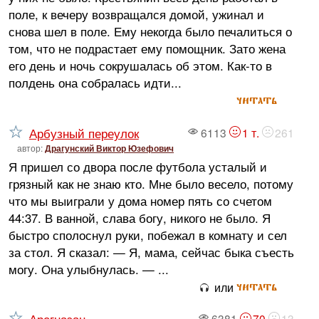
поле, к вечеру возвращался домой, ужинал и
снова шел в поле. Ему некогда было печалиться о
том, что не подрастает ему помощник. Зато жена
его день и ночь сокрушалась об этом. Как-то в
полдень она собралась идти...
читать
Арбузный переулок
6113
1 т.
261
автор:
Драгунский Виктор Юзефович
Я пришел со двора после футбола усталый и
грязный как не знаю кто. Мне было весело, потому
что мы выиграли у дома номер пять со счетом
44:37. В ванной, слава богу, никого не было. Я
быстро сполоснул руки, побежал в комнату и сел
за стол. Я сказал: — Я, мама, сейчас быка съесть
могу. Она улыбнулась. — ...
читать
или
6381
70
13