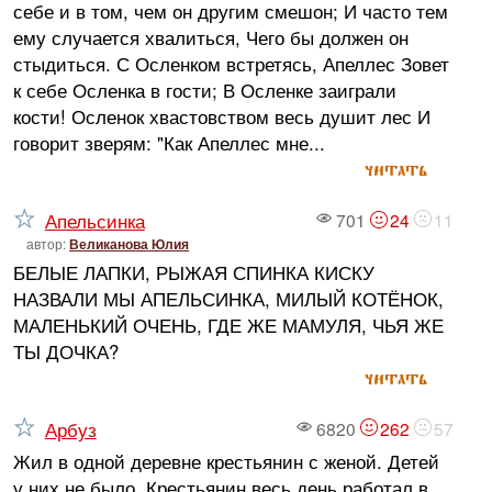
себе и в том, чем он другим смешон; И часто тем
ему случается хвалиться, Чего бы должен он
стыдиться. С Осленком встретясь, Апеллес Зовет
к себе Осленка в гости; В Осленке заиграли
кости! Осленок хвастовством весь душит лес И
говорит зверям: "Как Апеллес мне...
читать
Апельсинка
701
24
11
автор:
Великанова Юлия
БЕЛЫЕ ЛАПКИ, РЫЖАЯ СПИНКА КИСКУ
НАЗВАЛИ МЫ АПЕЛЬСИНКА, МИЛЫЙ КОТЁНОК,
МАЛЕНЬКИЙ ОЧЕНЬ, ГДЕ ЖЕ МАМУЛЯ, ЧЬЯ ЖЕ
ТЫ ДОЧКА?
читать
Арбуз
6820
262
57
Жил в одной деревне крестьянин с женой. Детей
у них не было. Крестьянин весь день работал в