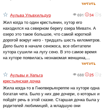
читать
Аульва Ульвхильдур
691
34
5
Жил когда то один крестьянин, хутор его
находился на северном берегу озера Миватн. А
озеро это такое большое, что самой короткой
дорогой вокруг него - тридцать шесть километров.
Дело было в начале сенокоса, все обитатели
хутора сушили на лугу сено. В это самое время
на хуторе появилась незнакомая женщина,...
читать
Аульвы и Хельга
688
25
2
крестьянская дочка
Жила когда-то в Гнюпверьяхреппе на хуторе одна
богатая чета. Было у них две дочери, о которых и
пойдёт речь в этой сказке. Старшая дочка была у
родителей любимицей, а младшую они