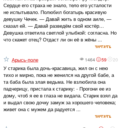
Сердце его страха не знало, тело его усталости
не испытывало. Полюбил богатырь красивую
девушку Чечек. — Давай жить в одном аиле, —
сказал ей. — Давай разведём свой костёр…
Девушка ответила светлой улыбкой: согласна. Но
что скажет отец? Отдаст ли он её в жёны ...
читать
Арысь-поле
1464
59
20
У старика была дочь-красавица, жил он с нею
тихо и мирно, пока не женился на другой бабе, а
та баба была злая ведьма. Не взлюбила она
падчерицу, пристала к старику: - Прогони ее из
дому, чтоб я ее в глаза не видала. Старик взял да
и выдал свою дочку замуж за хорошего человека;
живет она с мужем да радуется ...
читать