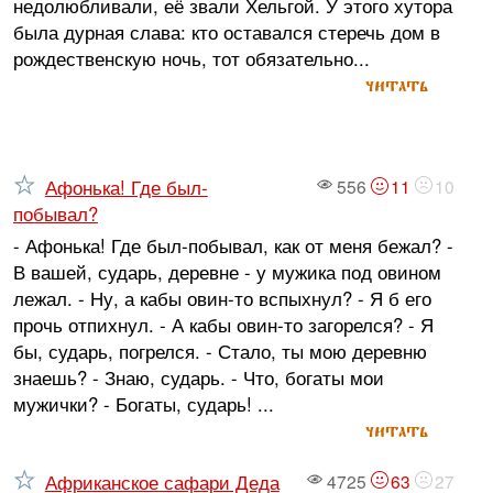
недолюбливали, её звали Хельгой. У этого хутора
была дурная слава: кто оставался стеречь дом в
рождественскую ночь, тот обязательно...
читать
Афонька! Где был-
556
11
10
побывал?
- Афонька! Где был-побывал, как от меня бежал? -
В вашей, сударь, деревне - у мужика под овином
лежал. - Ну, а кабы овин-то вспыхнул? - Я б его
прочь отпихнул. - А кабы овин-то загорелся? - Я
бы, сударь, погрелся. - Стало, ты мою деревню
знаешь? - Знаю, сударь. - Что, богаты мои
мужички? - Богаты, сударь! ...
читать
Африканское сафари Деда
4725
63
27