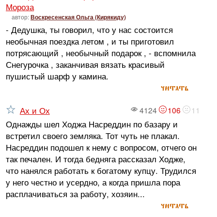
Мороза
автор:
Воскресенская Ольга (Кирякиду)
- Дедушка, ты говорил, что у нас состоится
необычная поездка летом , и ты приготовил
потрясающий , необычный подарок , - вспомнила
Снегурочка , заканчивая вязать красивый
пушистый шарф у камина.
читать
Ах и Ох
4124
106
11
Однажды шел Ходжа Насреддин по базару и
встретил своего земляка. Тот чуть не плакал.
Насреддин подошел к нему с вопросом, отчего он
так печален. И тогда бедняга рассказал Ходже,
что нанялся работать к богатому купцу. Трудился
у него честно и усердно, а когда пришла пора
расплачиваться за работу, хозяин...
читать