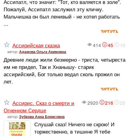
Ассипатл, что значит: "Тот, кто валяется в золе".
Пожалуй, Ассипатл заслужил эту кличку.
Мальчишка он был ленивый - не хотел работать
...
читать
Ассирийская сказка
414
45
10
автор:
Адамова Ольга Акимовна
Древние люди жили безмерно - триста, четыреста
им не придел, Так и Хнанышу- старик
ассирийский, Бог только ведал сколь прожил он
лет.
читать
Ассирис. Сказ о смерти и
2920
216
25
Огненном Сердце
автор:
Зубкова Анна Борисовна
Слушай сказ! Ничего не скрою! И
торжественно, в тишине Я тебе