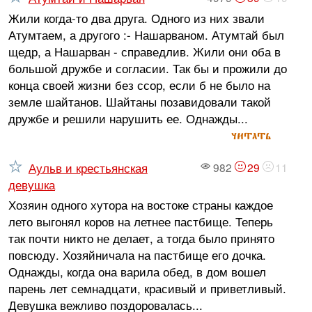
Жили когда-то два друга. Одного из них звали
Атумтаем, а другого :- Нашарваном. Атумтай был
щедр, а Нашарван - справедлив. Жили они оба в
большой дружбе и согласии. Так бы и прожили до
конца своей жизни без ссор, если б не было на
земле шайтанов. Шайтаны позавидовали такой
дружбе и решили нарушить ее. Однажды...
читать
Аульв и крестьянская
982
29
11
девушка
Хозяин одного хутора на востоке страны каждое
лето выгонял коров на летнее пастбище. Теперь
так почти никто не делает, а тогда было принято
повсюду. Хозяйничала на пастбище его дочка.
Однажды, когда она варила обед, в дом вошел
парень лет семнадцати, красивый и приветливый.
Девушка вежливо поздоровалась...