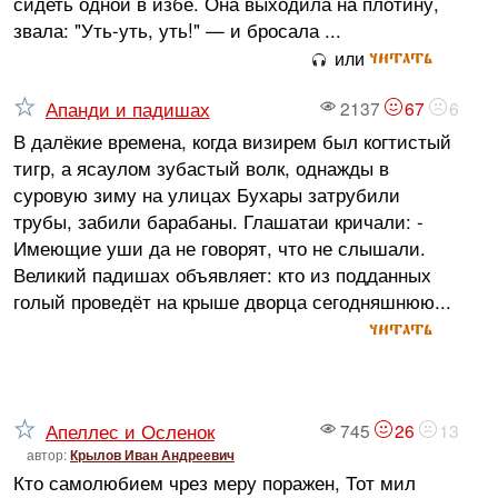
сидеть одной в избе. Она выходила на плотину,
звала: "Уть-уть, уть!" — и бросала ...
читать
или
Апанди и падишах
2137
67
6
В далёкие времена, когда визирем был когтистый
тигр, а ясаулом зубастый волк, однажды в
суровую зиму на улицах Бухары затрубили
трубы, забили барабаны. Глашатаи кричали: -
Имеющие уши да не говорят, что не слышали.
Великий падишах объявляет: кто из подданных
голый проведёт на крыше дворца сегодняшнюю...
читать
Апеллес и Осленок
745
26
13
автор:
Крылов Иван Андреевич
Кто самолюбием чрез меру поражен, Тот мил