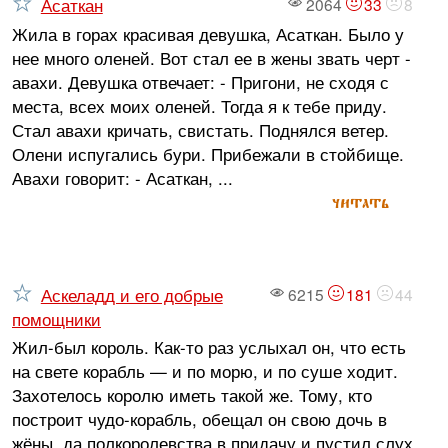
Асаткан
2064
33
8
Жила в горах красивая девушка, Асаткан. Было у
нее много оленей. Вот стал ее в жены звать черт -
авахи. Девушка отвечает: - Пригони, не сходя с
места, всех моих оленей. Тогда я к тебе приду.
Стал авахи кричать, свистать. Поднялся ветер.
Олени испугались бури. Прибежали в стойбище.
Авахи говорит: - Асаткан, ...
читать
Аскеладд и его добрые
6215
181
44
помощники
Жил-был король. Как-то раз услыхал он, что есть
на свете корабль — и по морю, и по суше ходит.
Захотелось королю иметь такой же. Тому, кто
построит чудо-корабль, обещал он свою дочь в
жёны, да полкоролевства в придачу и пустил слух