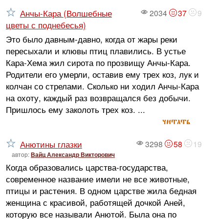
Анчы-Кара (Волшебные
2034
37
9
цветы с поднебесья)
Это было давным-давно, когда от жары реки
пересыхали и клювы птиц плавились. В устье
Кара-Хема жил сирота по прозвищу Анчы-Кара.
Родители его умерли, оставив ему трех коз, лук и
колчан со стрелами. Сколько ни ходил Анчы-Кара
на охоту, каждый раз возвращался без добычи.
Пришлось ему заколоть трех коз. ...
читать
Анютины глазки
3298
58
19
автор:
Вайц Александр Викторович
Когда образовались царства-государства,
современное название имели не все животные,
птицы и растения. В одном царстве жила бедная
женщина с красивой, работящей дочкой Аней,
которую все называли Анютой. Была она по