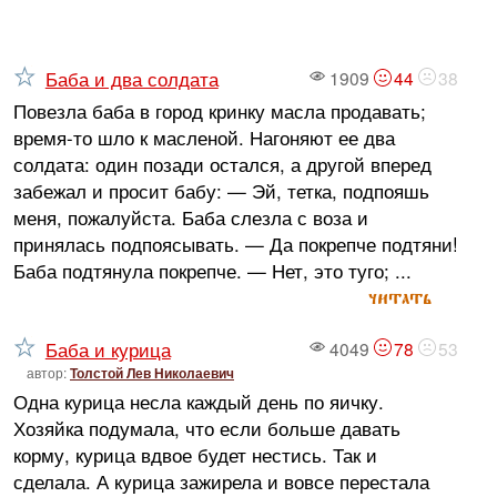
Баба и два солдата
1909
44
38
Повезла баба в город кринку масла продавать;
время-то шло к масленой. Нагоняют ее два
солдата: один позади остался, а другой вперед
забежал и просит бабу: — Эй, тетка, подпояшь
меня, пожалуйста. Баба слезла с воза и
принялась подпоясывать. — Да покрепче подтяни!
Баба подтянула покрепче. — Нет, это туго; ...
читать
Баба и курица
4049
78
53
автор:
Толстой Лев Николаевич
Одна курица несла каждый день по яичку.
Хозяйка подумала, что если больше давать
корму, курица вдвое будет нестись. Так и
сделала. А курица зажирела и вовсе перестала