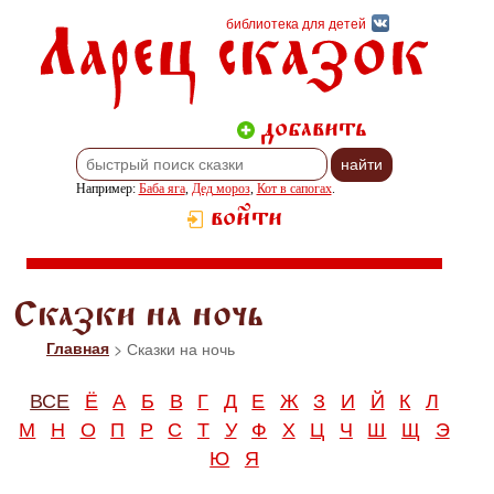
Ларец сказок
библиотека для детей
добавить
Например:
Баба яга
,
Дед мороз
,
Кот в сапогах
.
войти
Сказки на ночь
Главная
> Сказки на ночь
ВСЕ
Ё
А
Б
В
Г
Д
Е
Ж
З
И
Й
К
Л
М
Н
О
П
Р
С
Т
У
Ф
Х
Ц
Ч
Ш
Щ
Э
Ю
Я